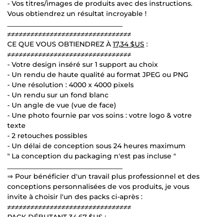
- Vos titres/images de produits avec des instructions.
Vous obtiendrez un résultat incroyable !
__________________________________
≠≠≠≠≠≠≠≠≠≠≠≠≠≠≠≠≠≠≠≠≠≠≠≠≠≠≠≠≠≠≠≠
CE QUE VOUS OBTIENDREZ À
17,34 $US
:
≠≠≠≠≠≠≠≠≠≠≠≠≠≠≠≠≠≠≠≠≠≠≠≠≠≠≠≠≠≠≠≠
- Votre design inséré sur 1 support au choix
- Un rendu de haute qualité au format JPEG ou PNG
- Une résolution : 4000 x 4000 pixels
- Un rendu sur un fond blanc
- Un angle de vue (vue de face)
- Une photo fournie par vos soins : votre logo & votre
texte
- 2 retouches possibles
- Un délai de conception sous 24 heures maximum
" La conception du packaging n'est pas incluse "
__________________________________
⇒ Pour bénéficier d'un travail plus professionnel et des
conceptions personnalisées de vos produits, je vous
invite à choisir l'un des packs ci-après :
≠≠≠≠≠≠≠≠≠≠≠≠≠≠≠≠≠≠≠≠≠≠≠≠≠≠≠≠≠≠≠≠
PACK DÉBUTANT
34,67 $US
: