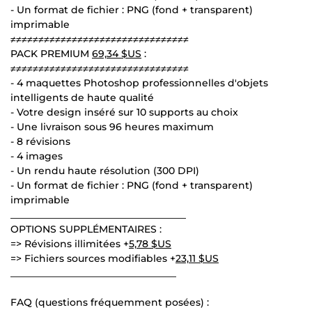
- Un format de fichier : PNG (fond + transparent)
imprimable
≠≠≠≠≠≠≠≠≠≠≠≠≠≠≠≠≠≠≠≠≠≠≠≠≠≠≠≠≠≠≠≠
PACK PREMIUM
69,34 $US
:
≠≠≠≠≠≠≠≠≠≠≠≠≠≠≠≠≠≠≠≠≠≠≠≠≠≠≠≠≠≠≠≠
- 4 maquettes Photoshop professionnelles d'objets
intelligents de haute qualité
- Votre design inséré sur 10 supports au choix
- Une livraison sous 96 heures maximum
- 8 révisions
- 4 images
- Un rendu haute résolution (300 DPI)
- Un format de fichier : PNG (fond + transparent)
imprimable
____________________________________
OPTIONS SUPPLÉMENTAIRES :
=> Révisions illimitées +
5,78 $US
=> Fichiers sources modifiables +
23,11 $US
__________________________________
FAQ (questions fréquemment posées) :