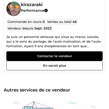
kirazaraki
Performance
Commande en cours
0
Ventes au total
46
Vendeur depuis
Sept. 2022
Je suis un personne sérieuse qui situe au maroc, sociale,
qui a le sens du partage, de l'auto-motivation, et de l'auto-
formation, Ayant 9 ans d'expériences en tant que
développeur full-stack. J'ai 9 ans d'expérience dans le
développement et 4 ans dans la création de modèles
Contacter le vendeur
wordpress : je suis ouvert aux nouveaux défis et aux
nouvelles technologies. je maîtrise PHP
En savoir plus
(LARAVEL,SYMFONY), Python(DJANGO,FLASK), HTML, CSS,
jquery, Reactjs, Angular, Vuejs, WordPress by creating
plugins and themes from PSD, bootstrap4, materializecss,
foundation, SEO, google console, Google API, the API of
facebook, photoshop, illustrator, creating websites, web
Autres services de ce vendeur
application