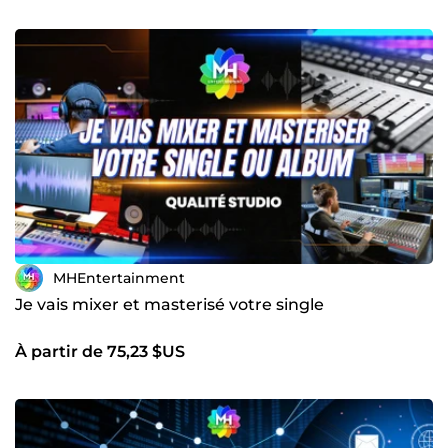
promotionnelles ici. L'usage des réseaux sociaux est
aujourd'hui primordial pour construire toute carrière
artistique. Développez votre base de fans, augmentez le
nombre de vues et de streamings de vos clips et de vos
singles sur YouTube et Spotify. Promo YouTube / Promo
Spotify / Media Web / Promo Musique.
MHEntertainment
Je vais mixer et masterisé votre single
À partir de 75,23 $US