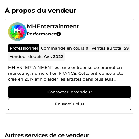
À propos du vendeur
MHEntertainment
Performance
Professionnel
Commande en cours
0
Ventes au total
59
Vendeur depuis
Avr. 2022
MH ENTERTAINMENT est une entreprise de promotion
marketing, numéro 1 en FRANCE. Cette entreprise a été
crée en 2017 afin d'aider les artistes dans plusieurs
domaines, donc le cinéma, mode, musique (...) Nous
mettons à disposition des artistes et des labels les
Contacter le vendeur
packages suivants : Promotion des plateformes de
streaming, Promotion vers les Sites, Blogs Musicaux, Media
En savoir plus
Radio, Media TV, Presse, Promotion Clubs DJs | Promotion
Radio | Promotion musicale | Visibilité sur YouTube, Spotify
et les autres réseaux de diffusion | Augmentation des
vues, likes et abonnés sur votre chaîne. Une vraie
exposition auprès d'une audience ciblée pour faire
Autres services de ce vendeur
connaître sa musique‎ ! Découvrez toutes nos offres