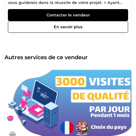
vous guiderais dans la réussite de votre projet. ⭐ Ayant
travaillé pour de multiples entreprises au début en tant
que salarié puis en tant que freelance je vous propose
Contacter le vendeur
mes services avec un accompagnement personnalisé.
Vous bénéficierez de mon expérience pour votre projet et
En savoir plus
je saurai vous guider au mieux selon vos objectifs. Je suis
disponible du lundi au vendredi de 8h00 à 17h30 Sauf
exception ou rendez-vous prévu au préalable je ne suis
pas disponible le week-end et les jours fériés
Autres services de ce vendeur