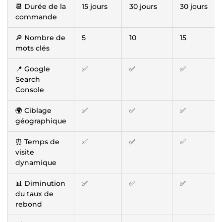
📆 Durée de la
15 jours
30 jours
30 jours
commande
🔎 Nombre de
5
10
15
mots clés
📍 Google
✅
✅
✅
Search
Console
🌍 Ciblage
✅
✅
✅
géographique
⏰ Temps de
✅
✅
✅
visite
dynamique
📊 Diminution
✅
✅
✅
du taux de
rebond