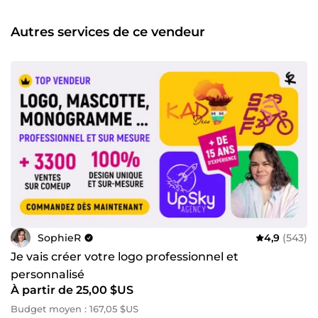
site web. Aujourd'hui, je suis enchantée de mettre à votre
disposition mes compétences sur ComeUp. Je peux vous
Autres services de ce vendeur
accompagner dans la création de l'identité visuelle de
votre entreprise, notamment dans les domaines suivants :
Création de logos avec différentes options pour élaborer
une charte graphique complète, concevoir un favicon, etc.
Conception de cartes de visite avec ou sans verso, que ce
soit dans un style épuré ou plus complexe. Conception de
brochures et flyers professionnels. Et bien d'autres choses.
Si vous avez la moindre question, n'hésitez surtout pas à
me contacter ! Je suis impatiente de travailler avec vous et
de participer à la réussite de votre projet. À très bientôt !
SophieR
4,9
(543)
Je vais créer votre logo professionnel et
personnalisé
À partir de 25,00 $US
Budget moyen : 167,05 $US