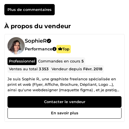
Plus de commentaires
À propos du vendeur
SophieR
Performance
Top
Professionnel
Commandes en cours
5
Ventes au total
3 353
Vendeur depuis
Févr. 2018
Je suis Sophie R., une graphiste freelance spécialisée en
print et web (Flyer, Affiche, Brochure, Dépliant, Logo ...),
ainsi qu'une webdesigner (maquette figma) , et je pratique
cette passionnante activité depuis 2015. Mon amour pour
les métiers d'art, le web-design et les nouvelles
Contacter le vendeur
technologies m'a conduit à obtenir mon diplôme de
graphiste en 2009, suivi d'une formation en
En savoir plus
programmation web en 2014. En 2015, j'ai pris la décision
de créer mon auto-entreprise afin d'aider mes clients à
donner vie à l'identité visuelle de leur entreprise et de leur