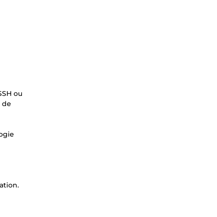
/SSH ou
s de
logie
ation.