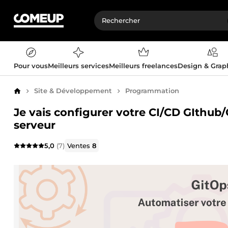
Pour vous
Meilleurs services
Meilleurs freelances
Design & Gra
Site & Développement
Programmation
Accueil
Je vais configurer votre CI/CD GIthub
serveur
5,0
(7)
Ventes
8