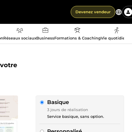
Devenez vendeur
on
Réseaux sociaux
Business
Formations & Coaching
Vie quotidienn
 votre
Basique
3 jours de réalisation
Service basique, sans option.
Personnalisé