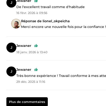
Jewaner
De l'excellent travail comme d'habitude
16 févr. 2026 à 09:56
Réponse de lionel_okpeicha
Merci encore une nouvelle fois pour la confiance !
Jewaner
18 janv. 2026 à 13:40
Jewaner
Très bonne expérience ! Travail conforme à mes atten
29 déc. 2025 à 11:16
Plus de commentaires