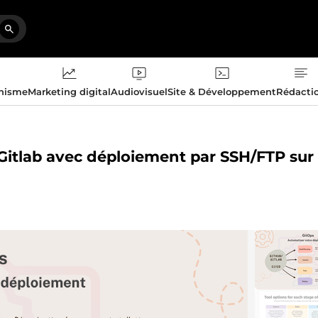
phisme
Marketing digital
Audiovisuel
Site & Développement
Rédacti
/Gitlab avec déploiement par SSH/FTP sur