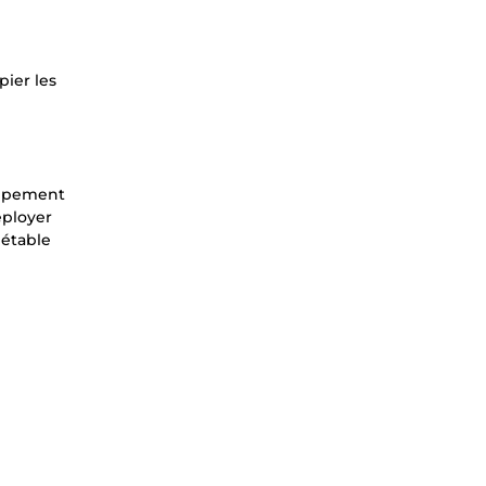
ier les
oppement
éployer
étable