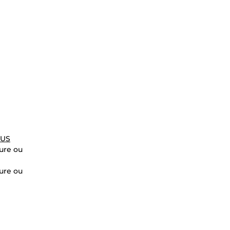
$US
ure ou
ure ou