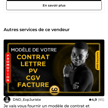
avec mon soutien. 👋 Bonjour, je suis Dabina Nourou-Deen
En savoir plus
! Expert en Marchés Publics et Marketing Digital, j’aide les
entreprises, PME et opérateurs économiques à : ✅
Remporter des Appels d’Offres ✅ Optimiser leur stratégie
digitale grâce au SEO et ✅ Rédiger des contrats juridiques
solides ⚖️ Juriste de formation avec plusieurs années
Autres services de ce vendeur
d’expérience en cabinets juridiques et marketing digital,
j’ai fondé DND E-SERVICES, une équipe dédiée à la
réussite de votre entreprise. 💡 Mes services principaux : ✔️
Accompagnement en Marchés Publics ✔️ Rédaction SEO et
création de contenu optimisé ✔️ Rédaction de contrats
juridiques ✔️ Conseils en Business et Stratégies Digitales
💥 Pourquoi me choisir ? ✅ Expertise juridique et digitale
combinée ✅ Service rapide, efficace et personnalisé ✅
Disponible pour répondre à toutes vos questions 👉
Contactez-moi dès maintenant et boostons ensemble
votre activité !
DND_ExpJuriste
4,9
(85)
Je vais vous fournir un modèle de contrat et