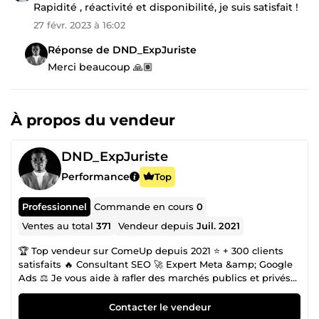
Rapidité , réactivité et disponibilité, je suis satisfait !
27 févr. 2023 à 16:02
Réponse de DND_ExpJuriste
Merci beaucoup 🙏🏽
À propos du vendeur
DND_ExpJuriste
Performance
Top
Professionnel
Commande en cours
0
Ventes au total
371
Vendeur depuis
Juil. 2021
🏆 Top vendeur sur ComeUp depuis 2021 ⭐ + 300 clients
satisfaits 🔥 Consultant SEO 🚀 Expert Meta &amp; Google
Ads ⚖️ Je vous aide à rafler des marchés publics et privés
afin de multiplier votre CA SEO &amp; Copywriting | Appui
aux Soumissions d'Appel d'Offres dans les Marchés
Contacter le vendeur
Publics-Privés ⚡ Accélérez la croissance de votre entreprise