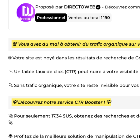
Proposé par
DIRECTOWEB
•
Découvrez comment
Professionnel
Ventes au total
1 190
🚨 Vous avez du mal à obtenir du trafic organique sur v
🌐 Votre site est noyé dans les résultats de recherche de Go
📉 Un faible taux de clics (CTR) peut nuire à votre visibilité 
🔍 Sans trafic organique, votre site reste invisible pour vos 
💡 Découvrez notre service CTR Booster ! 💡
🚀 Pour seulement
17,34 $US
, obtenez des recherches et de
🚀
🌟 Profitez de la meilleure solution de manipulation de CT