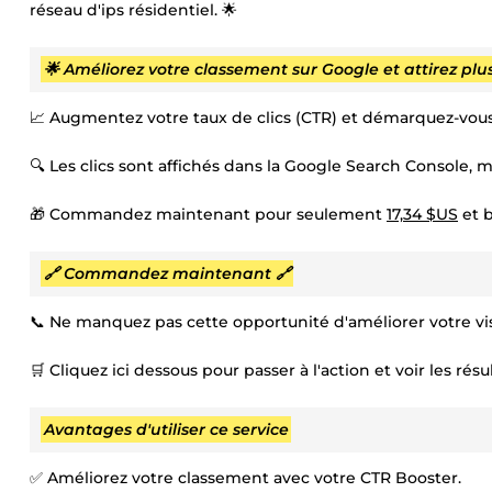
réseau d'ips résidentiel. 🌟
🌟 Améliorez votre classement sur Google et attirez plus 
📈 Augmentez votre taux de clics (CTR) et démarquez-vous
🔍 Les clics sont affichés dans la Google Search Console, m
🎁 Commandez maintenant pour seulement
17,34 $US
et b
🔗 Commandez maintenant 🔗
📞 Ne manquez pas cette opportunité d'améliorer votre visi
🛒 Cliquez ici dessous pour passer à l'action et voir les rés
Avantages d'utiliser ce service
✅ Améliorez votre classement avec votre CTR Booster.