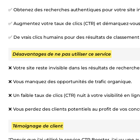
✅ Obtenez des recherches authentiques pour votre site in
✅ Augmentez votre taux de clics (CTR) et démarquez-vous
✅ De vrais clics humains pour des résultats de classement 
Désavantages de ne pas utiliser ce service
❌ Votre site reste invisible dans les résultats de recherche
❌ Vous manquez des opportunités de trafic organique.
❌ Un faible taux de clics (CTR) nuit à votre visibilité en lign
❌ Vous perdez des clients potentiels au profit de vos conc
Témoignage de client
"Depuis que j'ai utilisé le service CTR Booster, j'ai vu une 