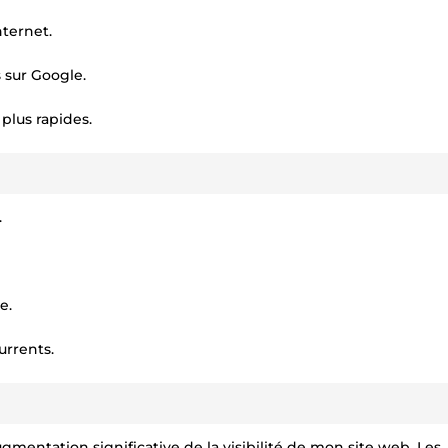
ternet.
 sur Google.
plus rapides.
.
e.
urrents.
augmentation significative de la visibilité de mon site web. Les