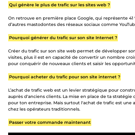
Qui génère le plus de trafic sur les sites web ?
On retrouve en première place Google, qui représente 41 % 
d’autres mastodontes des réseaux sociaux comme YouTube, 
Pourquoi générer du trafic sur son site Internet ?
Créer du trafic sur son site web permet de développer son 
visites, plus il est en capacité de convertir un nombre crois
pour conquérir de nouveaux clients et saisir les opportuni
Pourquoi acheter du trafic pour son site internet ?
L’achat de trafic web est un levier stratégique pour const
auprès d'anciens clients. La mise en place de ta stratégie d
pour ton entreprise. Mais surtout l'achat de trafic est un
chez les opérateurs traditionnels.
Passer votre commande maintenant