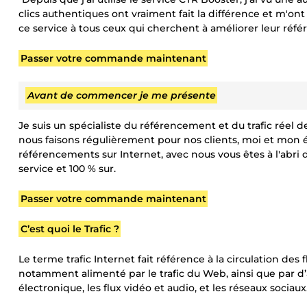
clics authentiques ont vraiment fait la différence et m
ce service à tous ceux qui cherchent à améliorer leur ré
Passer votre commande maintenant
Avant de commencer je me présente
Je suis un spécialiste du référencement et du trafic réel d
nous faisons régulièrement pour nos clients, moi et mon 
référencements sur Internet, avec nous vous êtes à l'abri 
service et 100 % sur.
Passer votre commande maintenant
C’est quoi le Trafic ?
Le terme trafic Internet fait référence à la circulation des 
notamment alimenté par le trafic du Web, ainsi que par 
électronique, les flux vidéo et audio, et les réseaux sociaux