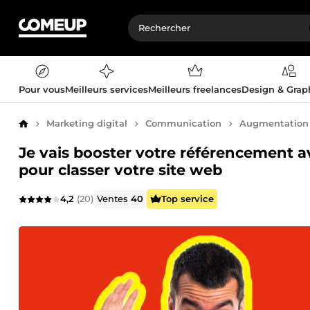
Pour vous
Meilleurs services
Meilleurs freelances
Design & Gra
Marketing digital
Communication
Augmentation d
Accueil
Je vais booster votre référencement a
pour classer votre site web
4,2
(20)
Ventes
40
Top service