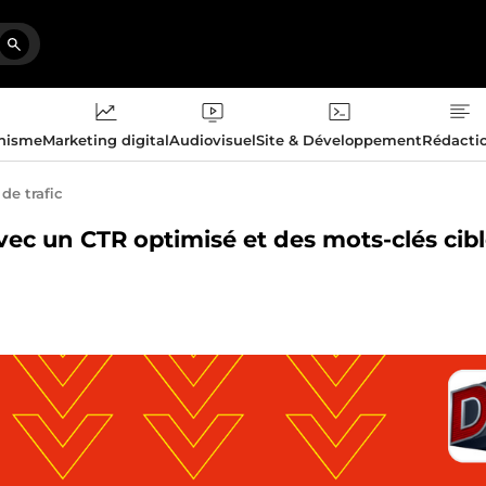
phisme
Marketing digital
Audiovisuel
Site & Développement
Rédacti
e trafic
vec un CTR optimisé et des mots-clés cib