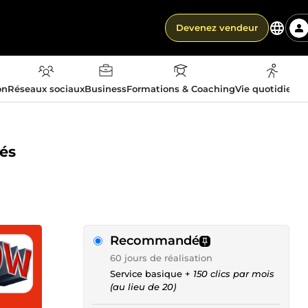
Devenez vendeur
on
Réseaux sociaux
Business
Formations & Coaching
Vie quotidienn
lés
Recommandé
60 jours de réalisation
Service basique +
150 clics par mois
(au lieu de 20)