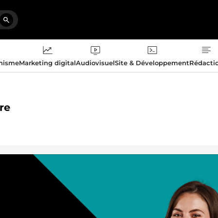
phisme
Marketing digital
Audiovisuel
Site & Développement
Rédacti
re