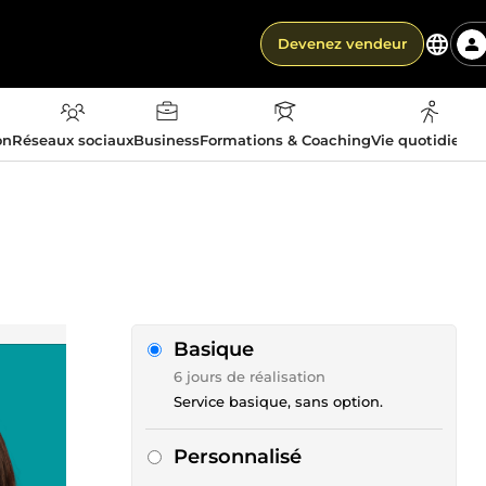
Devenez vendeur
on
Réseaux sociaux
Business
Formations & Coaching
Vie quotidienn
Basique
6 jours de réalisation
Service basique, sans option.
Personnalisé