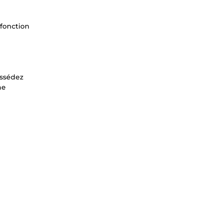
 fonction
ossédez
he