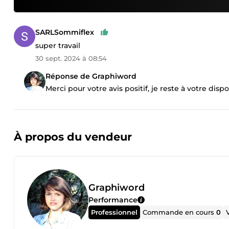
SARLSommiflex
super travail
30 sept. 2024 à 08:54
Réponse de Graphiword
Merci pour votre avis positif, je reste à votre dispo
À propos du vendeur
Graphiword
Performance
Professionnel
Commande en cours
0