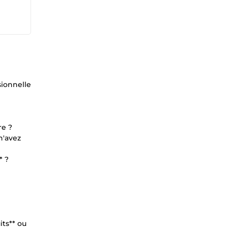
sionnelle
re ?
n'avez
* ?
its** ou