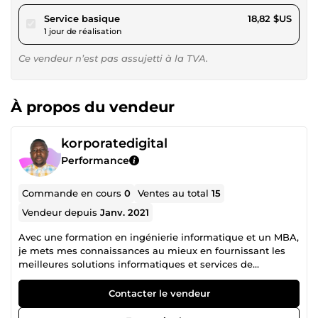
pour 17,34 $US
Service basique
18,82 $US
1 jour de réalisation
Ce vendeur n’est pas assujetti à la TVA.
À propos du vendeur
korporatedigital
Performance
Commande en cours
0
Ventes au total
15
Vendeur depuis
Janv. 2021
Avec une formation en ingénierie informatique et un MBA,
je mets mes connaissances au mieux en fournissant les
meilleures solutions informatiques et services de
marketing Web. Avec mon enthousiasme et mes
compétences, Je suis convaincu que je peux être un atout
Contacter le vendeur
pour votre cause. Mon fort engagement et mon
dévouement, ainsi que mes idées créatives et mes