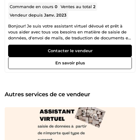
Commande en cours
0
Ventes au total
2
Vendeur depuis
Janv. 2023
Bonjour! Je suis votre assistant virtuel dévoué et prêt à
vous aider avec tous vos besoins en matière de saisie de
données, d'envoi de mails, de traduction de documents en
français, allemand et anglais, et de copywriting. Je suis
passionné par mon travail et je mettrai tout en œuvre pour
Contacter le vendeur
vous fournir une aide rapide et efficace. N'hésitez pas à me
laisser un message, je me ferai un plaisir de vous répondre
En savoir plus
dans les plus brefs délais.
Autres services de ce vendeur