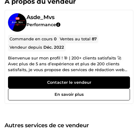
À propos du vendeur
Asde_Mvs
Performance
Commande en cours
0
Ventes au total
87
Vendeur depuis
Déc. 2022
Bienvenue sur mon profil ! 🎯 | 200+ clients satisfaits 🚀
Avec plus de 5 ans d’expérience et plus de 200 clients
satisfaits, je vous propose des services de rédaction web
optimisée SEO, de création de contenu marketing et de
réécriture professionnelle pour donner un impact maximal
Contacter le vendeur
à vos textes. 💡 Pourquoi me choisir ? ✅ Contenu unique
&amp; optimisé : améliorez votre visibilité sur Google ✅
En savoir plus
Style professionnel &amp; engageant : captez votre
audience dès les premières lignes ✅ 100 % satisfait ou
remboursé : votre satisfaction est ma priorité ✅ Livraison
rapide &amp; soignée 📊 Mes statistiques sur ComeUp : 📌
+200 clients satisfaits 📌 +60 ventes réalisées 📌 Note
Autres services de ce vendeur
moyenne : 5/5 ⭐ 📌 Taux de satisfaction : 99 % 📌 Mes
services incluent : 🔹 Rédaction d’articles SEO (optimisation