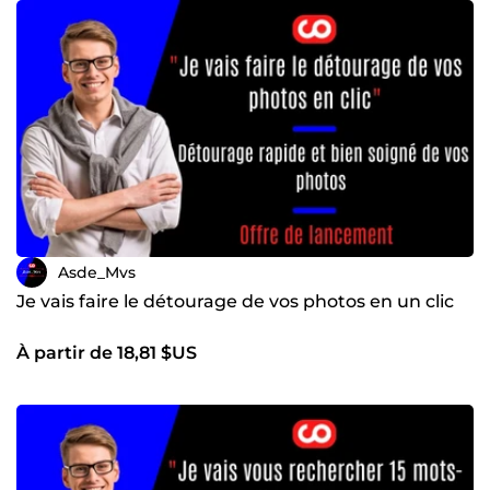
mots-clés, maillage interne) 🔹 Réécriture professionnelle
(anti-plagiat, style fluide et naturel) 🔹 Création de fiches
produits percutantes 🔹 Copywriting &amp; storytelling
pour vos pages de vente 🔹 Rédaction de posts percutants
pour les réseaux sociaux 🎯 Mon objectif : Vous aider à
booster votre visibilité, améliorer votre réputation en ligne
et convertir plus de visiteurs en clients ! 📩 Prêt à travailler
ensemble ? Contactez-moi dès maintenant !
Asde_Mvs
Je vais faire le détourage de vos photos en un clic
À partir de 18,81 $US