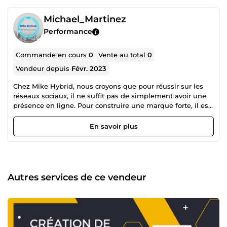
Michael_Martinez
Performance
Commande en cours
0
Vente au total
0
Vendeur depuis
Févr. 2023
Chez Mike Hybrid, nous croyons que pour réussir sur les
réseaux sociaux, il ne suffit pas de simplement avoir une
présence en ligne. Pour construire une marque forte, il est
essentiel de créer une communauté active et engagée qui
interagit régulièrement avec votre entreprise. Nous savons
En savoir plus
que les produits particuliers achètent les ou services d'une
entreprise, mais une communauté peut faire tellement
plus. Les membres d'une communauté recommanderont
votre entreprise à leurs amis et à leur famille, et ils la
défendront même si elle est critiquée. C'est le pouvoir
Autres services de ce vendeur
exponentiel d'une communauté, qu'elle soit physique ou
virtuelle. Elle répond au besoin d'appartenance humaine.
C'est pourquoi chez Mike Hybrid, nous nous efforçons
d'attirer, d'engager, d'aimer et de nourrir les
communautés pour chaque entreprise avec laquelle nous