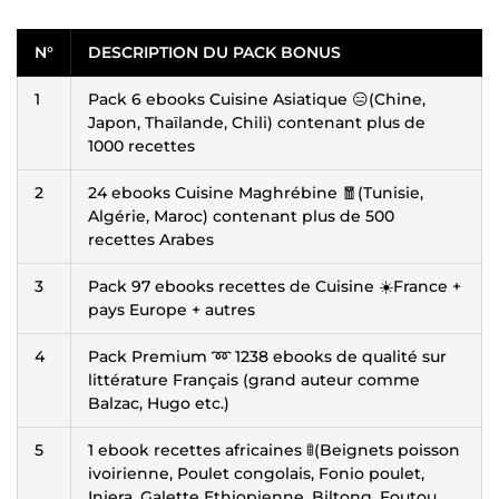
N°
DESCRIPTION DU PACK BONUS
1
Pack 6 ebooks Cuisine Asiatique 😑(Chine,
Japon, Thaïlande, Chili) contenant plus de
1000 recettes
2
24 ebooks Cuisine Maghrébine 🧧(Tunisie,
Algérie, Maroc) contenant plus de 500
recettes Arabes
3
Pack 97 ebooks recettes de Cuisine ☀️France +
pays Europe + autres
4
Pack Premium ➿ 1238 ebooks de qualité sur
littérature Français (grand auteur comme
Balzac, Hugo etc.)
5
1 ebook recettes africaines 🚦(Beignets poisson
ivoirienne, Poulet congolais, Fonio poulet,
Injera, Galette Ethiopienne, Biltong, Foutou