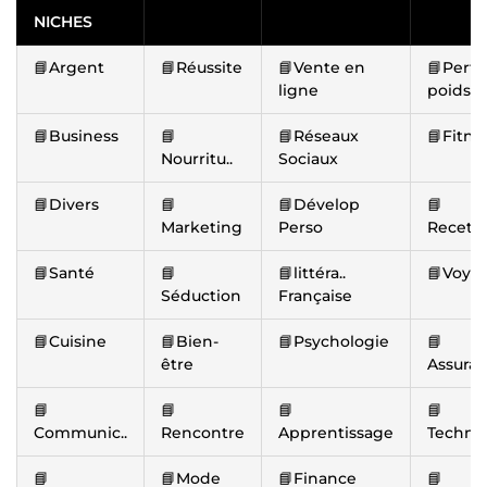
NICHES
📘Argent
📘Réussite
📘Vente en
📘Perte
ligne
poids
📘Business
📘
📘Réseaux
📘Fitne
Nourritu..
Sociaux
📘Divers
📘
📘Dévelop
📘
Marketing
Perso
Recett
📘Santé
📘
📘littéra..
📘Voya
Séduction
Française
📘Cuisine
📘Bien-
📘Psychologie
📘
être
Assura
📘
📘
📘
📘
Communic..
Rencontre
Apprentissage
Technol
📘
📘Mode
📘Finance
📘