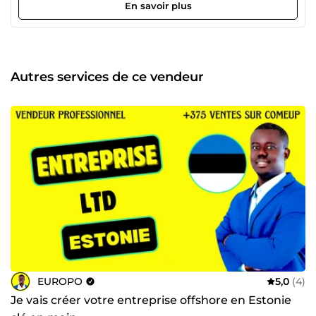
Fondateur de EUROPO (e-commerce &amp; consulting) 👉
En savoir plus
Accompagnateur de porteurs de projet à La Ruche de
Paris 🎯 Ce que je peux faire pour vous : ✔️ Créer une
identité de marque professionnelle ✔️ Définir une stratégie
marketing claire et rentable ✔️ Lancer ou optimiser votre
business en ligne ✔️ Améliorer votre visibilité et vos ventes
Autres services de ce vendeur
💬 Besoin d’un expert pour faire passer votre projet au
niveau supérieur ? Contactez-moi.
EUROPO
5,0
(4)
Je vais créer votre entreprise offshore en Estonie