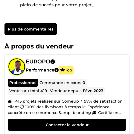
plein de succés pour votre projet,
Plus de commentaires
À propos du vendeur
EUROPO
Performance
Top
Professionnel
Commande en cours
0
Ventes au total
419
Vendeur depuis
Févr. 2023
💼 +415 projets réalisés sur ComeUp ⭐ 97% de satisfaction
client ⏱️ 100% des livraisons à temps 📈 Expérience
concrète en e-commerce &amp; branding 🎓 Certifié en
entrepreneuriat – La Ruche Paris 🎓 Diplôme en Branding
&amp; Brand Management 📊 Certifié en Digital Marketing
Contacter le vendeur
(SEO, content, ads) 🌍 Anglais professionnel (IELTS C1) 👉