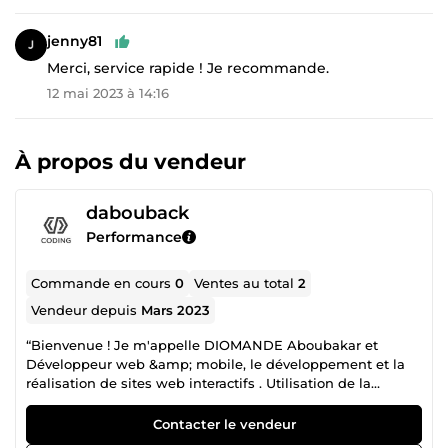
jenny81
Merci, service rapide ! Je recommande.
12 mai 2023 à 14:16
À propos du vendeur
dabouback
Performance
Commande en cours
0
Ventes au total
2
Vendeur depuis
Mars 2023
“Bienvenue ! Je m'appelle DIOMANDE Aboubakar et
Développeur web &amp; mobile, le développement et la
réalisation de sites web interactifs . Utilisation de la
technologie et du SEO (optimisation pour les moteurs de
recherche) pour générer du trafic et faire interagir les
Contacter le vendeur
utilisateurs. Capable de mener un projet efficacement et