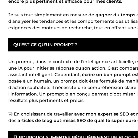
encore plus pertinent et efficace pour mes clients.
Je suis tout simplement en mesure de
gagner du temps
e
d'analyser les tendances et les comportements des utilis
exigences des moteurs de recherche, tout en offrant une e
QU'EST-CE QU'UN PROMPT ?
Un prompt, dans le contexte de l'intelligence artificielle
une IA pour initier sa réponse ou son action. C'est comp
assistant intelligent. Cependant,
écrire un bon prompt est 
posée à un humain, un prompt doit être formulé de manièr
d'action souhaitée. Il nécessite une compréhension claire d
l'information. Un prompt bien conçu permet d'optimiser l
résultats plus pertinents et précis.
🚀 En choisissant de travailler
avec mon expertise SEO et mon
des
articles de blog optimisés SEO de qualité supérieure 
📑 POURQUOI ALIMENTER RÉGULIÈREMENT UN BLOG ? :