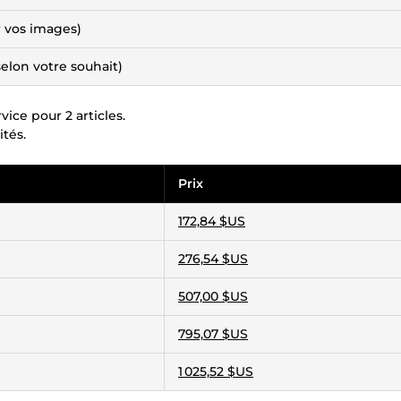
r vos images)
elon votre souhait)
ice pour 2 articles.
tés.
Prix
172,84 $US
276,54 $US
507,00 $US
795,07 $US
1 025,52 $US