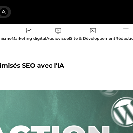
phisme
Marketing digital
Audiovisuel
Site & Développement
Rédacti
s
timisés SEO avec l'IA