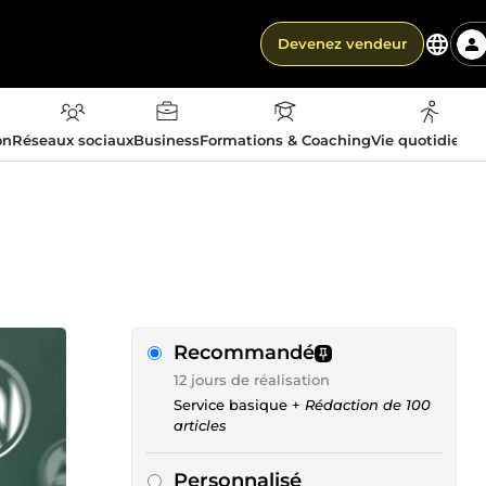
Devenez vendeur
on
Réseaux sociaux
Business
Formations & Coaching
Vie quotidienn
Recommandé
12 jours de réalisation
Service basique +
Rédaction de 100
articles
Personnalisé