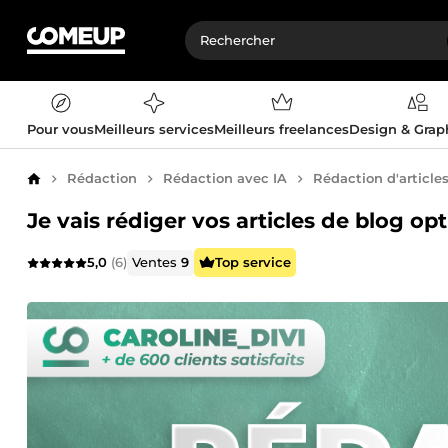
Pour vous
Meilleurs services
Meilleurs freelances
Design & Gra
Rédaction
Rédaction avec IA
Rédaction d'article
Accueil
Je vais rédiger vos articles de blog op
5,0
(6)
Ventes
9
Top service