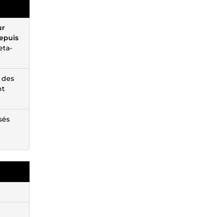
ur
depuis
eta-
 des
nt
sés