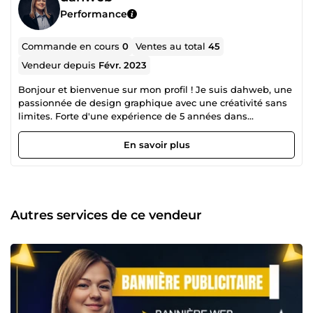
Performance
Commande en cours
0
Ventes au total
45
Vendeur depuis
Févr. 2023
Bonjour et bienvenue sur mon profil ! Je suis dahweb, une
passionnée de design graphique avec une créativité sans
limites. Forte d'une expérience de 5 années dans
l'industrie, je suis ici pour donner vie à vos idées et
transformer vos concepts en visuels percutants. Ce que je
En savoir plus
propose : 🎨 Conception de logos uniques et mémorables
📱 Designs pour les réseaux sociaux 🖌️ Illustrations
personnalisées 📸 Retouche photo professionnelle
Pourquoi me choisir ? ✨ Créativité débordante : Chaque
projet est une nouvelle opportunité de repousser les
Autres services de ce vendeur
limites. 🤝 Collaboration transparente : Communication
ouverte et révisions illimitées pour m'assurer de répondre
parfaitement à vos besoins. 🕒 Respect des délais : Votre
temps est précieux, et je m'engage à livrer des résultats
exceptionnels dans les délais convenus. Mon approche : Je
crois fermement que le design est plus qu'une simple
esthétique, c'est une expérience. Chaque pixel compte, et