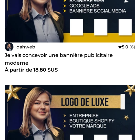
je m'efforce de créer des visuels qui racontent une histoire
et laissent une impression durable. Contactez-moi : Que
vous soyez une start-up prometteuse, une entreprise
établie ou un particulier créatif, je suis prête à collaborer
avec vous pour concrétiser vos idées en visuels
exceptionnels. Contactez-moi dès aujourd'hui pour
discuter de votre projet !
dahweb
5,0
(6)
Je vais concevoir une bannière publicitaire
moderne
À partir de 18,80 $US