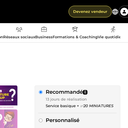
Devenez vendeur
on
Réseaux sociaux
Business
Formations & Coaching
Vie quotidienn
Recommandé
13 jours de réalisation
Service basique +
✅20 MINIATURES
Personnalisé