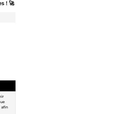
s ! 🚀
nir
tue
 afin