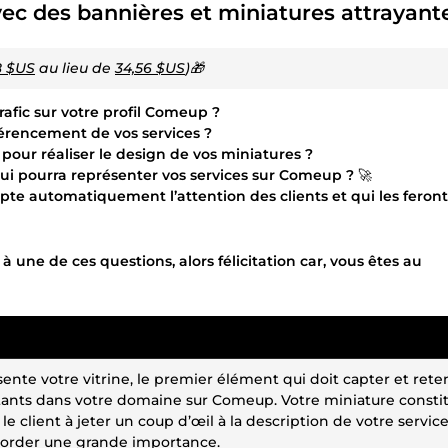
ec des bannières et miniatures attrayante
8 $US
au lieu de
34,56 $US
)🎁
afic sur votre profil Comeup ?
férencement de vos services ?
pour réaliser le design de vos miniatures ?
qui pourra représenter vos services sur Comeup ?
🚀
pte automatiquement l’attention des clients et qui les feront
à une de ces questions, alors félicitation car, vous êtes au
nte votre vitrine, le premier élément qui doit capter et rete
xistants dans votre domaine sur Comeup. Votre miniature consti
client à jeter un coup d’œil à la description de votre service
ccorder une grande importance.