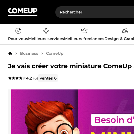
Pour vous
Meilleurs services
Meilleurs freelances
Design & Gra
Business
ComeUp
Accueil
Je vais créer votre miniature ComeUp 
4,2
(6)
Ventes
6