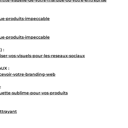
tite-visuelle-de-votre-marque-ou-votre-entreprise
gue-produits-impeccable
gue-produits-impeccable
 :
ser-vos-visuels-pour-les-reseaux-sociaux
UX :
cevoir-votre-branding-web
:
uette-sublime-pour-vos-produits
ttrayant