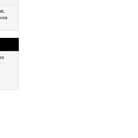
at,
 vos
es