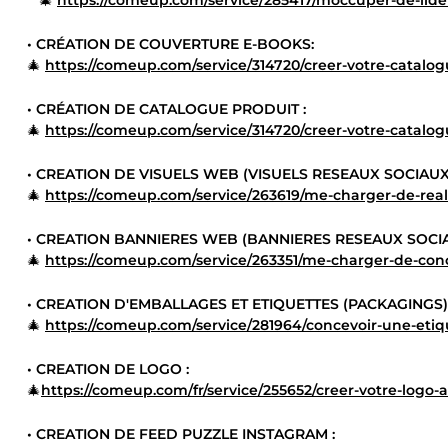
**🎄
https://comeup.com/service/285417/moccuper-de-liden
• CRÉATION DE COUVERTURE E-BOOKS:
🎄
https://comeup.com/service/314720/creer-votre-catalo
• CRÉATION DE CATALOGUE PRODUIT :
🎄
https://comeup.com/service/314720/creer-votre-catalo
• CREATION DE VISUELS WEB (VISUELS RESEAUX SOCIAUX)
🎄
https://comeup.com/service/263619/me-charger-de-reali
• CREATION BANNIERES WEB (BANNIERES RESEAUX SOCIA
🎄
https://comeup.com/service/263351/me-charger-de-con
• CREATION D'EMBALLAGES ET ETIQUETTES (PACKAGINGS)
🎄
https://comeup.com/service/281964/concevoir-une-etiq
• CREATION DE LOGO :
🎄
https://comeup.com/fr/service/255652/creer-votre-logo-a
• CREATION DE FEED PUZZLE INSTAGRAM :