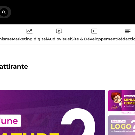
phisme
Marketing digital
Audiovisuel
Site & Développement
Rédacti
attirante