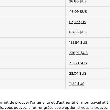
28,80 $US
46,09 $US
63,37 $US
80,65 $US
155,54 $US
236,19 $US
311,08 $US
23,04 $US
11,52 $US
met de prouver l’originalité et d’authentifier mon travail et à
, vous pouvez la retirer grâce cette option si vous la trouvez