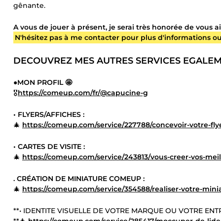
gênante.
A vous de jouer à présent, je serai très honorée de vous a
N'hésitez pas à me contacter pour plus d'informations ou 
DECOUVREZ MES AUTRES SERVICES EGALEM
●MON PROFIL 🤩
🎖
https://comeup.com/fr/@capucine-g
• FLYERS/AFFICHES :
🎄
https://comeup.com/service/227788/concevoir-votre-flye
• CARTES DE VISITE :
🎄
https://comeup.com/service/243813/vous-creer-vos-meill
. CRÉATION DE MINIATURE COMEUP :
🎄
https://comeup.com/service/354588/realiser-votre-mi
**• IDENTITE VISUELLE DE VOTRE MARQUE OU VOTRE ENTR