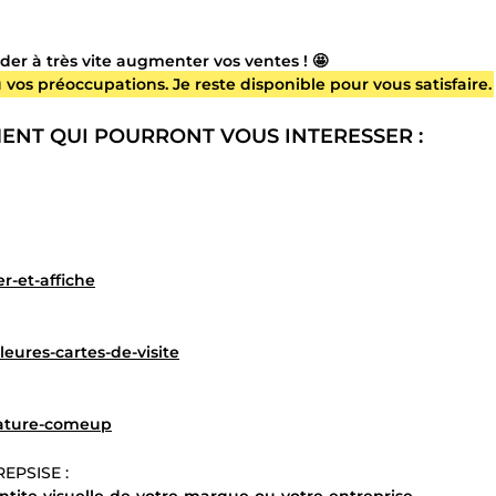
ider à très vite augmenter vos ventes ! 🤩
vos préoccupations. Je reste disponible pour vous satisfaire.
ENT QUI POURRONT VOUS INTERESSER :
r-et-affiche
eures-cartes-de-visite
niature-comeup
EPSISE :