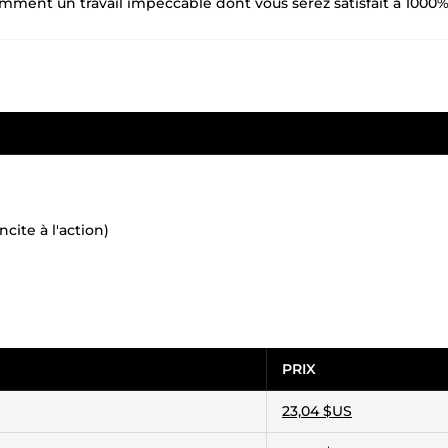
demment un travail impeccable dont vous serez satisfait à 1000
ncite à l'action)
PRIX
23,04 $US