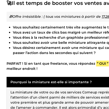
🚀Il est temps de booster vos ventes av
🎁Offre irrésistible : ( tous vos miniatures à partir de
17,2
Vous souhaitez certainement très vite augmentez le tr
Vous avez un taux de clics bas malgré un meilleur ré
Vous êtes à la recherche d’un graphiste professionnel 
Vous souhaitez avoir une belle miniature attrayante 
Vous désirez certainement avoir une miniature qui ca
passer l’action dans les secondes qui suivent ?
PARFAIT ! Si en tant que freelance, vous répondez
‘’ OUI ‘’
meilleur endroit !
Pourquoi la miniature est-elle si importante ?
La miniature de votre ou de vos services Comeup représe
l’attention d’un client parmi de milliers de services e
votre première et plus grande arme de pouvoir amener le 
de l’amener à commander. Il est alors primordial d’y a