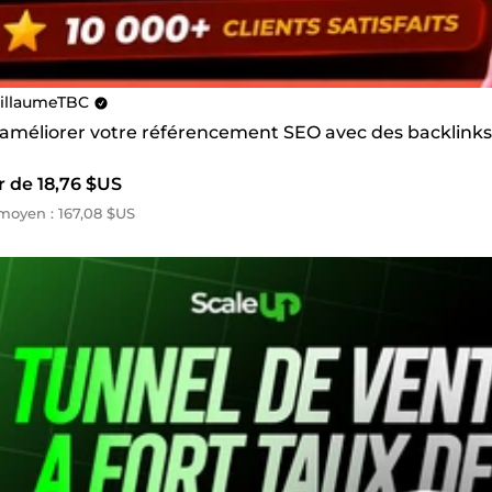
illaumeTBC
s améliorer votre référencement SEO avec des backlinks
r de 18,76 $US
oyen : 167,08 $US