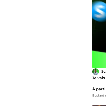
Sc
Je vais
À parti
Budget m