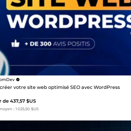
omDev
s créer votre site web optimisé SEO avec WordPress
r de 437,57 $US
oyen : 1 025,50 $US