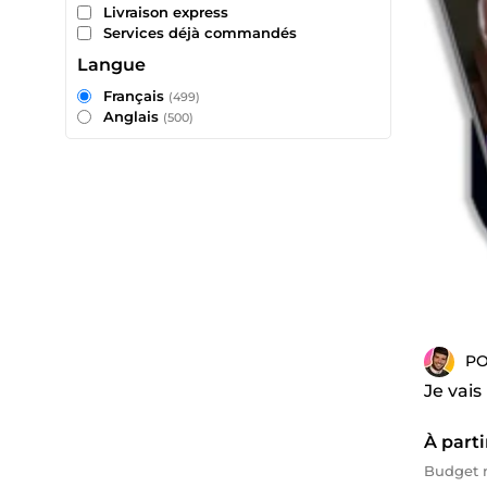
Livraison express
Services déjà commandés
Langue
Français
(499)
Anglais
(500)
P
Je vais
À parti
Budget m