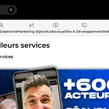
 Graphisme
Marketing digital
Audiovisuel
Site & Développement
Réd
lleurs services
rvices