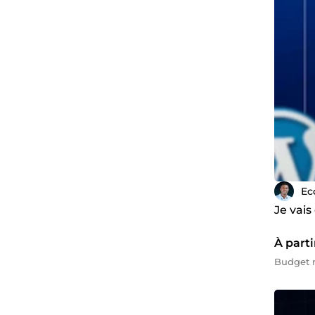
Ec
Je vai
À parti
Budget m