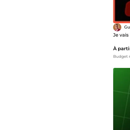
Gu
Je vai
À parti
Budget m