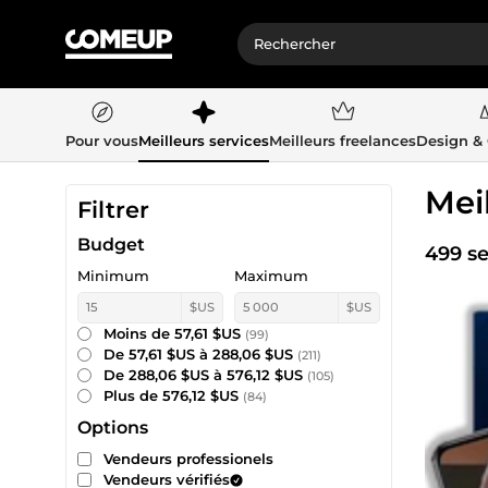
Pour vous
Meilleurs services
Meilleurs freelances
Design &
Mei
Filtrer
Budget
499 se
Minimum
Maximum
$US
$US
Moins de 57,61 $US
(99)
De 57,61 $US à 288,06 $US
(211)
De 288,06 $US à 576,12 $US
(105)
Plus de 576,12 $US
(84)
Options
Vendeurs professionels
Vendeurs vérifiés