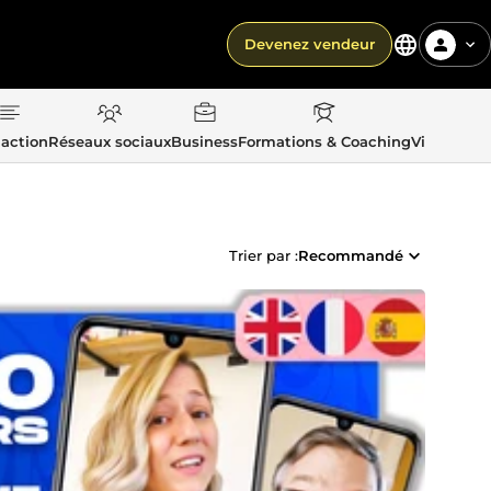
Devenez vendeur
action
Réseaux sociaux
Business
Formations & Coaching
Vie quotid
Trier par :
Recommandé