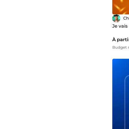
Ch
Je vai
À part
Budget m