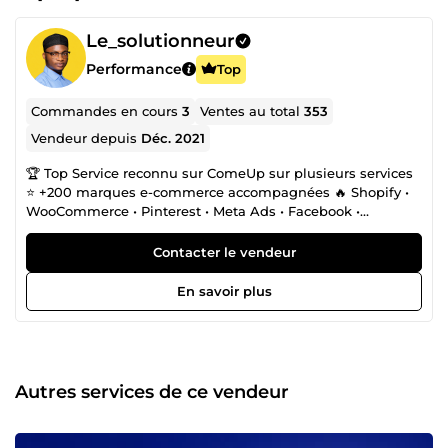
Le_solutionneur
Performance
Top
Commandes en cours
3
Ventes au total
353
Vendeur depuis
Déc. 2021
🏆 Top Service reconnu sur ComeUp sur plusieurs services
⭐ +200 marques e-commerce accompagnées 🔥 Shopify •
WooCommerce • Pinterest • Meta Ads • Facebook •
Instagram • TikTok • IA 🎯 CE QUE JE PEUX FAIRE POUR
VOUS ✅ Transformer vos réseaux sociaux en machine de
Contacter le vendeur
vente (Pinterest, Instagram, Facebook, TikTok) ✅ Créer ou
refondre votre boutique en ligne optimisée pour convertir
En savoir plus
vos visiteurs en acheteurs ✅ Générer plus de trafic qualifié
vers votre boutique en ligne grâce à des leviers puissants
✅ Augmenter votre taux de conversion et votre panier
moyen grâce à une stratégie marketing data-driven ✅
Fidéliser vos clients et construire une communauté
Autres services de ce vendeur
engagée autour de votre marque 🤖 COMMENT J'INTÈGRE
L'IA DANS MON TRAVAIL ? J'utilise l'intelligence artificielle
comme accélérateur. Notamment pour : • Génération de