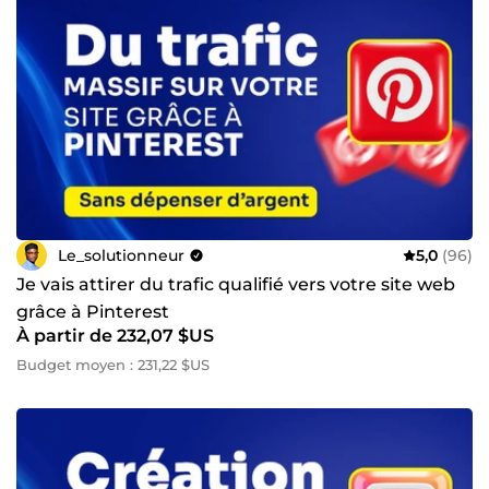
visuels produits • Création de contenus • Scripts
publicitaires optimisés • Analyse prédictive des
performances L’IA accélère. Mais c'est mon expertise qui
dirigent. Chaque marque est différente. C’est pourquoi je
ne propose jamais de solution toute faite. Si votre projet
nécessite une approche spécifique, je peux construire une
offre entièrement personnalisée pour votre marque. Et si
votre demande dépasse mon domaine d’expertise, je vous
le dirai clairement. 👉 Cliquez sur &quot;Me
contacter&quot; Décrivez-moi votre projet et je vous
proposerai une solution adaptée à vos objectifs.
Le_solutionneur
5,0
(96)
Je vais attirer du trafic qualifié vers votre site web
grâce à Pinterest
À partir de 232,07 $US
Budget moyen : 231,22 $US