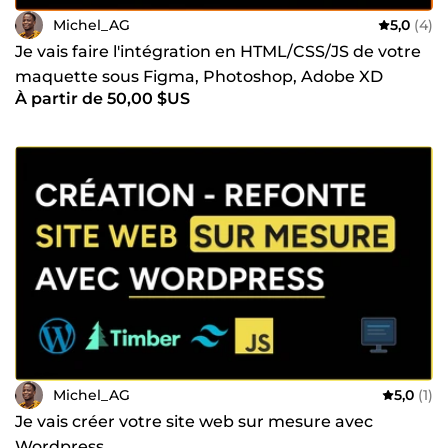
mon travail en tant que développeur web. Si vous cherchez
Michel_AG
5,0
(4)
un développeur web FullStack fiable et compétent pour
créer un site web ou une application pour votre entreprise,
Je vais faire l'intégration en HTML/CSS/JS de votre
n'hésitez pas à me contacter, je suis joignable 24H/24 et je
maquette sous Figma, Photoshop, Adobe XD
suis prêt à mettre mes compétences à votre service pour
À partir de 50,00 $US
réaliser votre projet.
Michel_AG
5,0
(1)
Je vais créer votre site web sur mesure avec
Wordpress