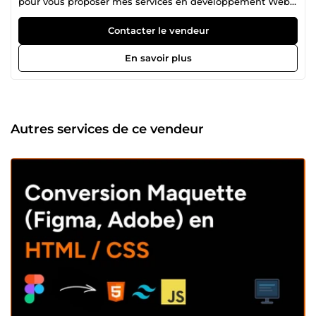
pour vous proposer mes services en développement Web.
J'ai commencé le développement Web à travers mes
stages en entreprises quelques temps après ma fin de
Contacter le vendeur
formation, et d'années en années j'ai gagné en
expériences et en compétences. Mon skillset diversifié me
En savoir plus
permet de construire différents types de sites web avec
des technologies comme: Symfony pour le framework PHP
TailwindCss et Bootstrap comme framework CSS VueJS,
NuxtJs du côté du javascript/typescript Drupal et
Wordpress pour le côté CMS. De plus, je maîtrise jQuery et
Autres services de ce vendeur
d'autres librairies JavaScript pour créer des fonctionnalités
dynamiques et interactives sur les sites web. Je suis
capable de vous bâtir que ce soit: -Des sites vitrines
responsives, SEO friendly -Des sites dynamiques
responsives, SEO friendly -Des applications Web
responsives, SEO friendly -Intégrations de maquettes sous
Figma, Adobe XD, Photoshop en HTML/CSS/JS ou
Vue/Nuxtjs/CSS responsives. J'ai dernièrement appris à me
servir de Ruby On Rails et de Reactjs, je suis encore
débutant sur ces deux technologies mais je m'excerce
pour les maitriser. En dehors de mon travail, j'aime passer
mon temps libre à lire des mangas, regarder des animes,
jouer à des jeux vidéo et jouer au basket-ball. Mon amour
pour ces activités m'aide à rester créatif et innovant dans