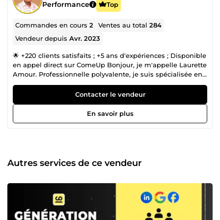
Performance
Top
Commandes en cours
2
Ventes au total
284
Vendeur depuis
Avr. 2023
🌟 +220 clients satisfaits ; +5 ans d'expériences ; Disponible
en appel direct sur ComeUp Bonjour, je m'appelle Laurette
Amour. Professionnelle polyvalente, je suis spécialisée en
marketing digital, design graphique, mise en page et
analyse de données. Je mets mon expertise à votre service
Contacter le vendeur
pour transformer vos idées en véritables réussites. 👉
Marketing Digital &amp; Stratégie ✅ Tunnels de vente
En savoir plus
&amp; Pages de conversion : Conception, optimisation et
mise en œuvre sur Systeme.io, ClickFunnels. ✅ Refonte
Design : Amélioration visuelle et ergonomique de sites et
tunnels de vente. ✅ Copywriting : Rédaction de pages de
vente, séquences d'e-mails, et contenus persuasifs
Autres services de ce vendeur
adaptés à vos besoins. 👉 Business Plans &amp; Finances
✅ Rédaction de Business Plans : Analyse de faisabilité,
études de marché, définition du business model, et
prévisions financières pour la levée de fonds. ✅
Accompagnement Startup : Création de documents de
présentation, montage financier. 👉 Design Graphique