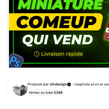
Proposé par
zindesign
•
Graphiste print et w
Ventes au total
5 558