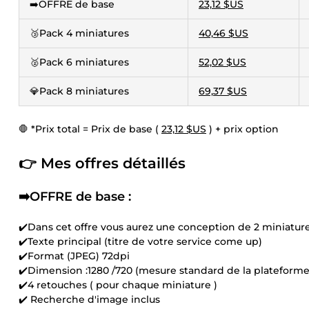
➡️OFFRE de base
23,12 $US
🥉Pack 4 miniatures
40,46 $US
🥈Pack 6 miniatures
52,02 $US
💎Pack 8 miniatures
69,37 $US
🛑 *Prix total = Prix de base (
23,12 $US
) + prix option
👉 Mes offres détaillés
➡️OFFRE de base :
✔️Dans cet offre vous aurez une conception de 2 miniatur
✔️Texte principal (titre de votre service come up)
✔️Format (JPEG) 72dpi
✔️Dimension :1280 /720 (mesure standard de la plateform
✔️4 retouches ( pour chaque miniature )
✔️ Recherche d'image inclus