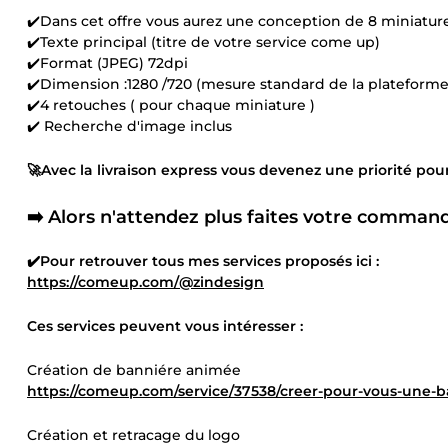
✔️Dans cet offre vous aurez une conception de 8 miniatur
✔️Texte principal (titre de votre service come up)
✔️Format (JPEG) 72dpi
✔️Dimension :1280 /720 (mesure standard de la plateform
✔️4 retouches ( pour chaque miniature )
✔️ Recherche d'image inclus
🚀Avec la livraison express vous devenez une priorité pou
➡️ Alors n'attendez plus faites votre command
✔️Pour retrouver tous mes services proposés ici :
https://comeup.com/@zindesign
Ces services peuvent vous intéresser :
Création de banniére animée
https://comeup.com/service/37538/creer-pour-vous-une-
Création et retracage du logo