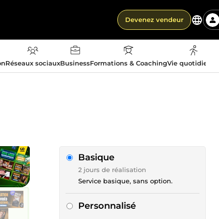
Devenez vendeur
on
Réseaux sociaux
Business
Formations & Coaching
Vie quotidienn
Basique
2 jours de réalisation
Service basique, sans option.
Personnalisé