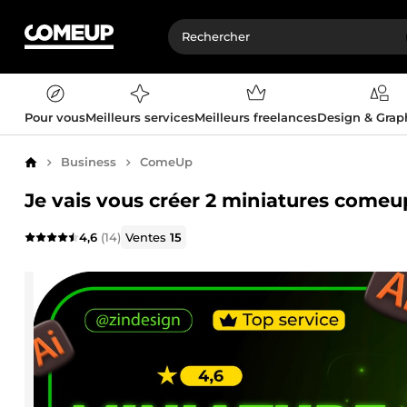
Pour vous
Meilleurs services
Meilleurs freelances
Design & Gra
Business
ComeUp
Accueil
Je vais vous créer 2 miniatures comeup
4,6
(14)
Ventes
15