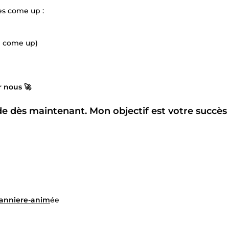
es come up :
e come up)
r nous 🚀
e dès maintenant. Mon objectif est votre succès 
banniere-anim
ée