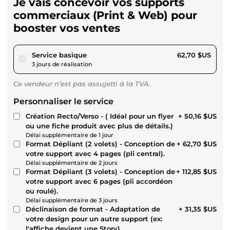
Je vais concevoir vos supports
commerciaux (Print & Web) pour
booster vos ventes
pour 57,79 $US
Service basique
62,70 $US
3 jours de réalisation
Ce vendeur n’est pas assujetti à la TVA.
Personnaliser le service
Création Recto/Verso - ( Idéal pour un flyer
+ 50,16 $US
ou une fiche produit avec plus de détails.)
Délai supplémentaire de 1 jour
Format Dépliant (2 volets) - Conception de
+ 62,70 $US
votre support avec 4 pages (pli central).
Délai supplémentaire de 2 jours
Format Dépliant (3 volets) - Conception de
+ 112,85 $US
votre support avec 6 pages (pli accordéon
ou roulé).
Délai supplémentaire de 3 jours
Déclinaison de format - Adaptation de
+ 31,35 $US
votre design pour un autre support (ex:
l'affiche devient une Story).