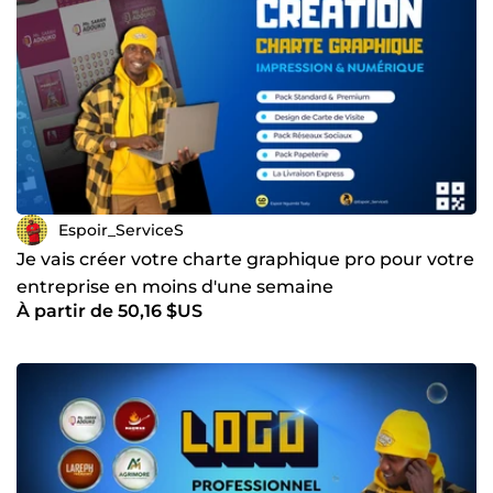
Fiabilité : Je respecte vos délais, car je sais que votre
temps est précieux. Que vous ayez besoin d'un logo
mémorable, d'une charte graphique complète ou de
supports de communication (flyers, affiches, brochures), je
suis là pour transformer vos idées en réalité visuelle. Prêt à
passer à l'étape supérieure ? Consultez mes services et
lançons votre projet dès aujourd'hui !
Espoir_ServiceS
Je vais créer votre charte graphique pro pour votre
entreprise en moins d'une semaine
À partir de 50,16 $US