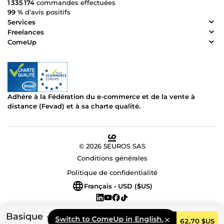
1 335 174
commandes effectuées
99 %
d’avis positifs
Services
Freelances
ComeUp
Adhère à la Fédération du e-commerce et de la vente à
distance (Fevad) et à sa charte qualité.
© 2026 5EUROS SAS
Conditions générales
Politique de confidentialité
Français • USD ($US)
Basique
Switch to ComeUp in English.
Commander
62,70 $US