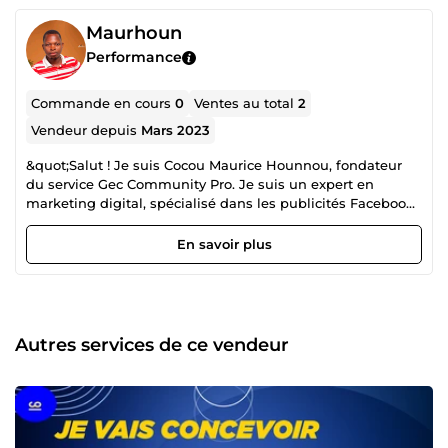
Maurhoun
Performance
Commande en cours
0
Ventes au total
2
Vendeur depuis
Mars 2023
&quot;Salut ! Je suis Cocou Maurice Hounnou, fondateur
du service Gec Community Pro. Je suis un expert en
marketing digital, spécialisé dans les publicités Facebook
Ads et Google Ads, passionné de graphisme et de
Community Management. De plus, je suis un expert en
En savoir plus
Intelligence Artificielle (IA), un pro de la création de
boutiques Shopify et WordPress, un spécialiste de la
conception d'applications no-code, un professionnel du
SEO, et un expert en montage vidéo, fort d'une expérience
solide. Je suis à votre disposition pour discuter et
Autres services de ce vendeur
collaborer sur vos projets.&quot;