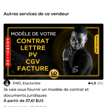
Remporter des Appels d’Offres ✅ Optimiser leur stratégie
digitale grâce au SEO et ✅ Rédiger des contrats juridiques
solides ⚖️ Juriste de formation avec plusieurs années
Autres services de ce vendeur
d’expérience en cabinets juridiques et marketing digital,
j’ai fondé DND E-SERVICES, une équipe dédiée à la
réussite de votre entreprise. 💡 Mes services principaux : ✔️
Accompagnement en Marchés Publics ✔️ Rédaction SEO et
création de contenu optimisé ✔️ Rédaction de contrats
juridiques ✔️ Conseils en Business et Stratégies Digitales
💥 Pourquoi me choisir ? ✅ Expertise juridique et digitale
combinée ✅ Service rapide, efficace et personnalisé ✅
Disponible pour répondre à toutes vos questions 👉
Contactez-moi dès maintenant et boostons ensemble
votre activité !
DND_ExpJuriste
4,9
(85)
Je vais vous fournir un modèle de contrat et
documents juridiques
À partir de 37,61 $US