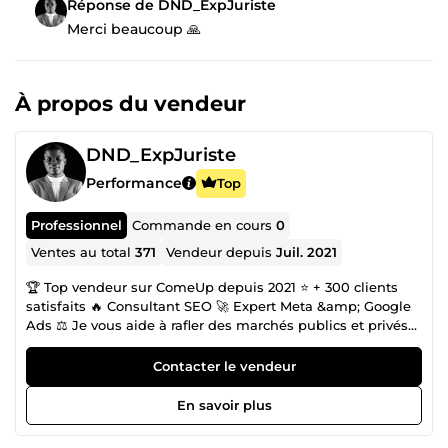
Réponse de DND_ExpJuriste
Merci beaucoup 🙏
À propos du vendeur
DND_ExpJuriste
Performance
Top
Professionnel
Commande en cours
0
Ventes au total
371
Vendeur depuis
Juil. 2021
🏆 Top vendeur sur ComeUp depuis 2021 ⭐ + 300 clients
satisfaits 🔥 Consultant SEO 🚀 Expert Meta &amp; Google
Ads ⚖️ Je vous aide à rafler des marchés publics et privés
afin de multiplier votre CA SEO &amp; Copywriting | Appui
aux Soumissions d'Appel d'Offres dans les Marchés
Contacter le vendeur
Publics-Privés ⚡ Accélérez la croissance de votre entreprise
avec mon soutien. 👋 Bonjour, je suis Dabina Nourou-Deen
En savoir plus
! Expert en Marchés Publics et Marketing Digital, j’aide les
entreprises, PME et opérateurs économiques à : ✅