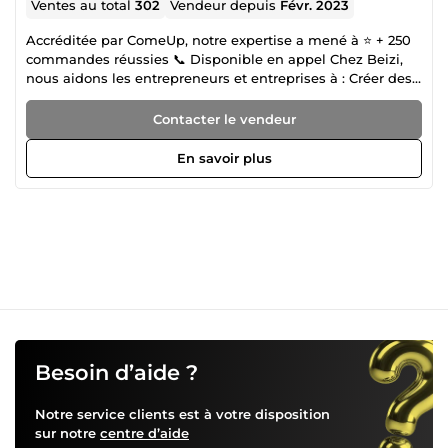
Ventes au total
302
Vendeur depuis
Févr. 2023
Accréditée par ComeUp, notre expertise a mené à ⭐ + 250
commandes réussies 📞 Disponible en appel Chez Beizi,
nous aidons les entrepreneurs et entreprises à : Créer des
visuels impactants (logos, flyers, vidéos, cartes de visite).
Booster leur visibilité grâce à des campagnes Facebook
Contacter le vendeur
&amp; Google Ads performantes. Développer une
communication claire, moderne et adaptée à leur
En savoir plus
audience. ✨ Plus de 250 projets réalisés 🎯Notre objectif :
vous aider à augmenter votre visibilité, attirer plus de
clients et booster votre chiffre d’affaires. 💡 Un
accompagnement personnalisé, des stratégies adaptées et
des solutions créatives pour chaque budget. 👉 Contactez-
nous dès aujourd’hui pour transformer vos idées en
résultats concrets !
Besoin d’aide ?
Notre service clients est à votre disposition
sur notre
centre d’aide