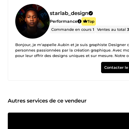
starlab_design
Performance
Top
Commande en cours
1
Ventes au total
Bonjour, je m'appelle Aubin et je suis graphiste Designer 
personnes passionnées par la création graphique. Avec mon
pour leur offrir des designs uniques et sur mesure. Notre o
proposant des solutions innovantes et originales. Je m'appl
répondent aux besoins de nos clients. Mon style se caractér
Contacter le
moderne et une mise en page équilibrée. Je suis particulièr
répond à toutes les attentes. Si vous cherchez à donner vie 
mettre notre créativité à votre disposition pour réaliser d
Autres services de ce vendeur