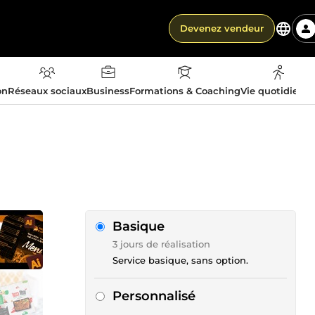
Devenez vendeur
on
Réseaux sociaux
Business
Formations & Coaching
Vie quotidienn
Basique
3 jours de réalisation
Service basique, sans option.
Personnalisé