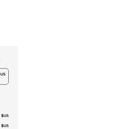
t
$US
1 $US
3 $US