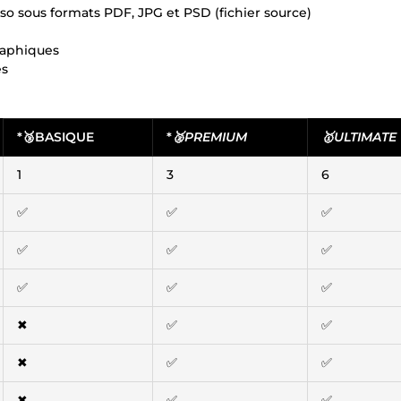
o sous formats PDF, JPG et PSD (fichier source)
graphiques
es
*🥉BASIQUE
*
🥈PREMIUM
🥇ULTIMATE
1
3
6
✅
✅
✅
✅
✅
✅
✅
✅
✅
✖
✅
✅
✖
✅
✅
✖
✅
✅