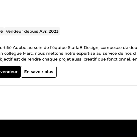
36
Vendeur depuis
Avr. 2023
certifié Adobe au sein de l'équipe StarlaB Design, composée de de
 collègue Marc, nous mettons notre expertise au service de nos cl
bjectif est de rendre chaque projet aussi créatif que fonctionnel, e
ique à créer des designs percutants qui attirent l'attention et qui
ise par une utilisation judicieuse des couleurs, une typographie
 vendeur
En savoir plus
ement attentif à chaque détail afin de livrer un travail de qualité 
à vos projets créatifs, n'hésitez pas à me contacter. Nous serons ra
es designs remarquables et percutants.