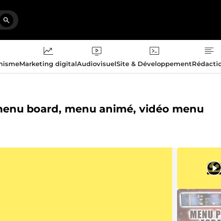
phisme
Marketing digital
Audiovisuel
Site & Développement
Rédacti
, menu board, menu animé, vidéo menu