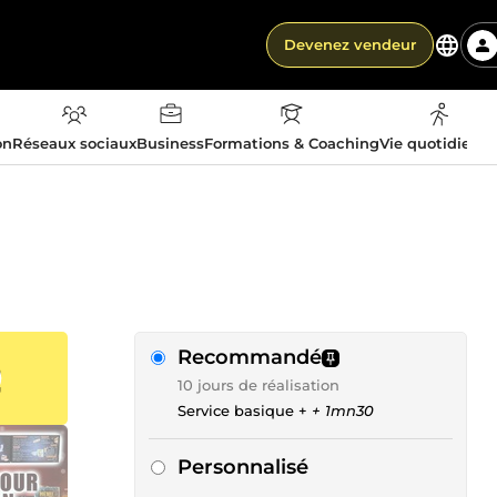
Devenez vendeur
on
Réseaux sociaux
Business
Formations & Coaching
Vie quotidienn
Recommandé
10 jours de réalisation
Service basique +
+ 1mn30
Personnalisé