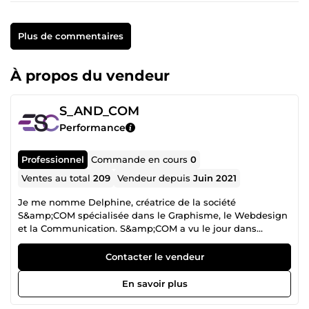
Plus de commentaires
À propos du vendeur
S_AND_COM
Performance
Professionnel
Commande en cours
0
Ventes au total
209
Vendeur depuis
Juin 2021
Je me nomme Delphine, créatrice de la société
S&amp;COM spécialisée dans le Graphisme, le Webdesign
et la Communication. S&amp;COM a vu le jour dans
l’optique de mettre ma passion et mes compétences aux
profits des entreprises et des particuliers. QUI SUIS-JE 🤔 ?
Contacter le vendeur
Avec plus de 16 années d'expériences dans la
communication, j'aime voir en dehors du
En savoir plus
&quot;cadre&quot; et laisser libre court à la créativité 😋 !
CE QUI ME DÉFINI ? Je suis déterminée, créative, humaine,