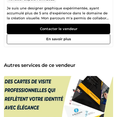
Je suis une designer graphique expérimentée, ayant
accumulé plus de 5 ans d'expérience dans le domaine de
la création visuelle. Mon parcours m'a permis de collaborer
avec de nombreuses entreprises et organisations, où j'ai
pu façonner des designs élégants et percutants pour
Contacter le vendeur
divers supports tels que les sites web, les publicités, les
magazines, les logos et les emballages de produits. Ma
En savoir plus
passion pour mon métier se reflète dans ma maîtrise des
outils variés que j'utilise avec aisance. De plus, mes
compétences en communication constituent un atout
majeur. Elles me permettent de comprendre pleinement
les besoins et les objectifs de mes clients afin de concevoir
Autres services de ce vendeur
des designs répondant à leurs attentes, voire les
surpassant. En dehors de mon activité professionnelle, je
suis une artiste passionnée. Je consacre ainsi une grande
partie de mon temps à explorer de nouvelles techniques
et à rester à l'affût des tendances actuelles en matière de
design graphique. Pour commander mes services, veuillez
simplement me contacter et me faire part de vos besoins.
Je m'engage à traduire vos idées en une création
impeccable, sur mesure et parfaitement adaptée à vos
attentes.