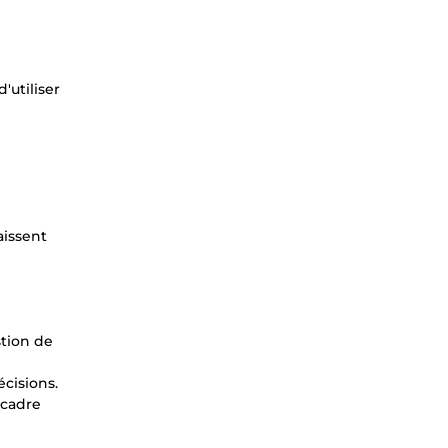
'utiliser
aissent
stion de
écisions.
 cadre