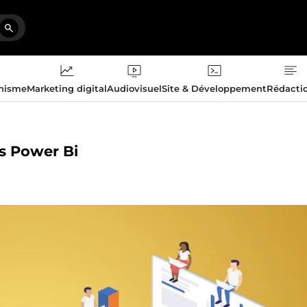
phisme
Marketing digital
Audiovisuel
Site & Développement
Rédacti
us Power Bi