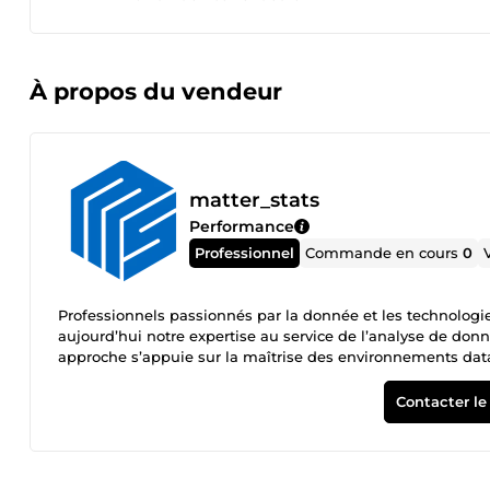
À propos du vendeur
matter_stats
Performance
Professionnel
Commande en cours
0
Professionnels passionnés par la donnée et les technologi
aujourd’hui notre expertise au service de l’analyse de donn
approche s’appuie sur la maîtrise des environnements data
développement back-end (notamment Laravel) et des bonne
accessible, fiable et efficace, et accompagnons nos clients 
Contacter le
données. L’humain reste au cœur de notre démarche : pédag
robustes et durables. Anciennement big_bang, notre activi
recentrés sur l’essentiel — la matière première du numériqu
mature et plus précise, dédiée à l’analyse, aux statistiques,