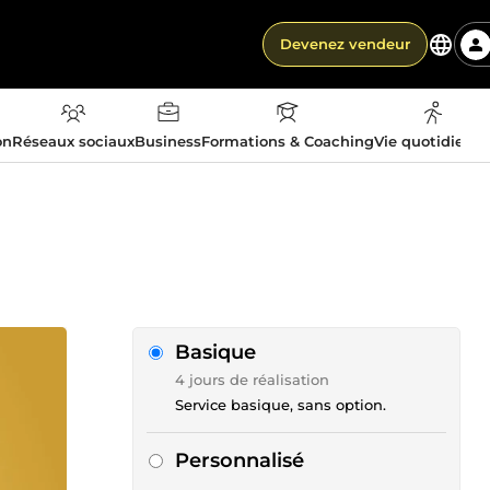
Devenez vendeur
on
Réseaux sociaux
Business
Formations & Coaching
Vie quotidienn
Basique
4 jours de réalisation
Service basique, sans option.
Personnalisé