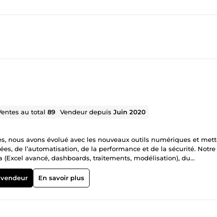
Ventes au total
89
Vendeur depuis
Juin 2020
es, nous avons évolué avec les nouveaux outils numériques et met
ées, de l’automatisation, de la performance et de la sécurité. Notre
 (Excel avancé, dashboards, traitements, modélisation), du
s pratiques en cybersécurité. Nous croyons en une technologie
dans la compréhension, la valorisation et la sécurisation de leurs
 vendeur
En savoir plus
ogie, transparence et excellence technique pour des solutions uti
té a évolué : après l’explosion créative des débuts, nous nous som
e : vos données. C’est ainsi qu’est né matter_stats, une identité p
 à l’automatisation et à la sécurité. Notre mission : transformer la