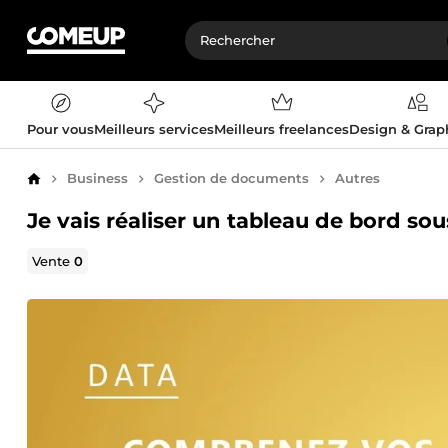
Pour vous
Meilleurs services
Meilleurs freelances
Design & Gra
Business
Gestion de documents
Autres
Accueil
Je vais réaliser un tableau de bord so
Vente
0