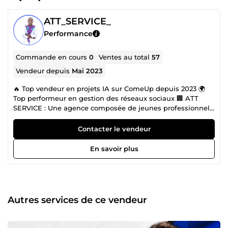
ATT_SERVICE_
Performance
Commande en cours
0
Ventes au total
57
Vendeur depuis
Mai 2023
🔥 Top vendeur en projets IA sur ComeUp depuis 2023 🌍
Top performeur en gestion des réseaux sociaux 🏢 ATT
SERVICE : Une agence composée de jeunes professionnels
dynamiques et dévoués. Je suis spécialisé dans : 🤖
Intelligence artificielle : Gestion de tous types de projets IA,
Contacter le vendeur
y compris chatbots, algorithmes, machine learning, et IA
conversationnelle. 💻 Développement web : Création de
En savoir plus
sites performants et réactifs. 📱 Création d’applications :
Solutions sur mesure, adaptées à vos besoins spécifiques.
📈 Gestion de réseaux sociaux : Expertise sur Facebook,
Instagram, TikTok, YouTube. 🎥 Création de contenu : Reels,
Stories, affiches, flyers, montage vidéo pour produits.
Autres services de ce vendeur
Depuis 2023 , je suis fier d’être le top vendeur sur ComeUp
pour les projets liés à l’intelligence artificielle et de Gestion
de réseaux sociaux. Chez ATT SERVICE, nous mettons un