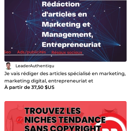
suis spécialisé dans :  Trafic payant via Facebook et
instagram  Social media management  Rédaction
commerciale professionnelle  Consulting  Coaching
Donc si vous rencontrez un problème dans les domaines
cités ci-dessous, contactez moi en privé, ce sera un plaisir
pour moi de vous aider à fructifier votre business.
LeaderAuthentiqu
Je vais rédiger des articles spécialisé en marketing,
marketing digital, entrepreneuriat et
À partir de 37,50 $US
management