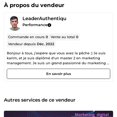
À propos du vendeur
LeaderAuthentiqu
Performance
Commande en cours
0
Vente au total
0
Vendeur depuis
Déc. 2022
Bonjour à tous, j'espère que vous avez la pêche :) Je suis
karim, et je suis diplômé d'un master 2 en marketing
management. Je suis un grand passionné du marketing et
du management efficace et efficient des activités de
l’entreprise et de son capital humain. Pour ce qui est de
En savoir plus
ma profession, j’aide les porteurs de projets, start-upers,
entreprises, coachs, à scaler leurs business grâce au trafic
payant et autre tips marketing. Voici en résumé comment
mon accompagnement fonctionne : Je concentre mes
savoirs et expériences en marketing sur l’essentiel, mon
Autres services de ce vendeur
but est de transformer un simple prospect en client
qualifié, vous augmentant votre taux de conversion. En
d’autres termes, l’écoulement de votre produit/service. Je