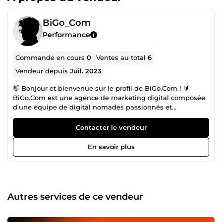
BiGo_Com
Performance
Commande en cours
0
Ventes au total
6
Vendeur depuis
Juil. 2023
👋 Bonjour et bienvenue sur le profil de BiGo.Com ! 🔰
BiGo.Com est une agence de marketing digital composée
d'une équipe de digital nomades passionnés et
expérimentés. Nous sommes spécialisés dans : 👉
Marketing digital &amp; Gestion des réseaux sociaux 👉
Contacter le vendeur
Community Management 👉 Rédaction web optimisée
SEO 👉 Copywriting, storytelling &amp; création de
En savoir plus
contenu web 👉 Référencement naturel (SEO) &amp;
création de backlinks 👉 Design graphique, webdesign
&amp; production audiovisuelle 👉 Montage vidéo &amp;
animation 👉 Création de sites avec Shopify &amp;
WordPress 👉 Développement web &amp; conception de
Autres services de ce vendeur
sites e-commerce ou vitrines 👉 E-commerce &amp;
dropshipping 👉 Publicité en ligne (Media Buying) :
Facebook Ads, Google Ads, Snapchat, LinkedIn, TikTok,