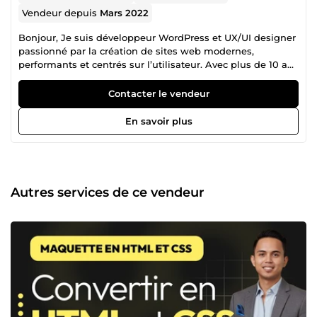
Vendeur depuis
Mars 2022
Bonjour, Je suis développeur WordPress et UX/UI designer
passionné par la création de sites web modernes,
performants et centrés sur l’utilisateur. Avec plus de 10 ans
d’expérience, j’ai eu l’opportunité de collaborer sur de
nombreux projets variés : sites vitrines, boutiques en ligne,
Contacter le vendeur
blogs et plateformes professionnelles. Mon parcours m’a
permis d’allier sens du design et expertise technique : En
En savoir plus
UX/UI, je conçois des interfaces claires, intuitives et
esthétiques. En développement WordPress, je maîtrise
l’intégration sur mesure, l’optimisation de la performance,
la sécurité, le référencement (SEO) et l’adaptabilité mobile.
J’utilise régulièrement des outils tels qu’Elementor, Divi,
Autres services de ce vendeur
ou des développements personnalisés en HTML, CSS, JS et
PHP. Mon approche repose sur l’écoute, la qualité et le
souci du détail. Chaque projet est pour moi une occasion
de transformer une idée en un site web professionnel qui
reflète parfaitement l’identité de mes clients. Si vous
recherchez un partenaire fiable et expérimenté pour votre
présence en ligne, je serai ravi de collaborer avec vous.