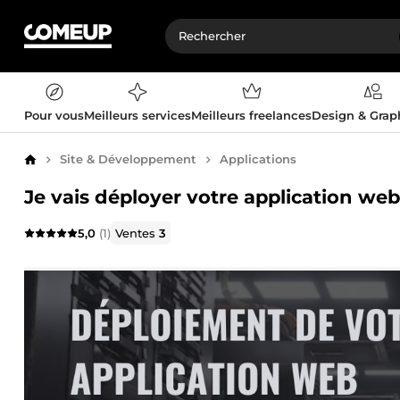
Pour vous
Meilleurs services
Meilleurs freelances
Design & Gra
Site & Développement
Applications
Accueil
Je vais déployer votre application we
5,0
(1)
Ventes
3