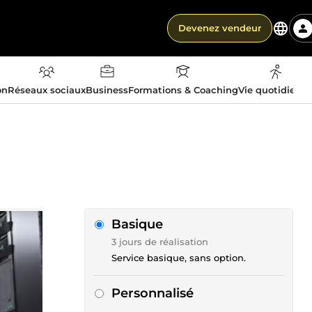
Devenez vendeur
on
Réseaux sociaux
Business
Formations & Coaching
Vie quotidienn
Basique
3 jours de réalisation
Service basique, sans option.
Personnalisé