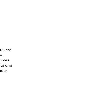
VPS est
e.
ources
ite une
pour