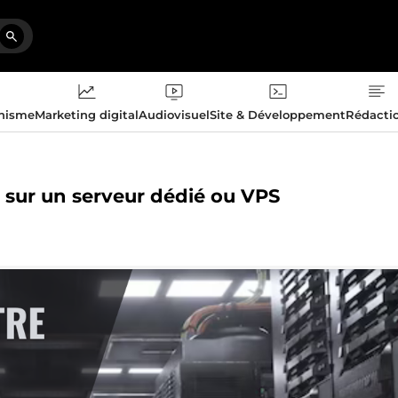
phisme
Marketing digital
Audiovisuel
Site & Développement
Rédacti
b sur un serveur dédié ou VPS