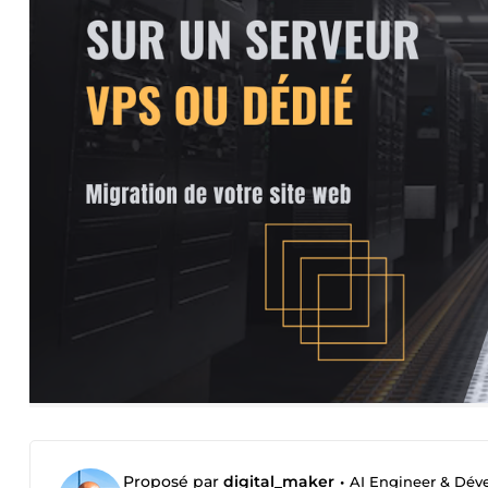
Proposé par
digital_maker
•
AI Engineer & Dév