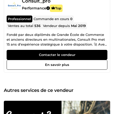
Consult_pro
Performance
Top
Professionnel
Commande en cours
0
Ventes au total
536
Vendeur depuis
Mai 2019
Fondé par deux diplômés de Grande École de Commerce
et anciens directeurs en multinationales, Consult Pro met
15 ans d’expérience stratégique à votre disposition. 🚀 Avec
+520 études réalisées avec succès depuis 2018. Nous ne
nous contentons pas de rédiger des documents, nous
Contacter le vendeur
bâtissons des projets viables, rentables et bancables. Que
vous soyez au stade de l'idée ou en phase de
En savoir plus
développement, nous apportons la rigueur des grands
groupes à votre structure. Pourquoi nous faire confiance ? -
&gt; Expérience prouvée : 520+ entrepreneurs
accompagnés sur cette plateforme. -&gt; Double expertise
: La vision stratégique des multinationales alliée à l'agilité
Autres services de ce vendeur
entrepreneuriale. -&gt; Sur-mesure : Pas de copier-coller.
Chaque analyse est unique et adaptée à votre marché. -
&gt; Accompagnement 360° : Étude de marché, Business
Plan financier et Pitch Deck.