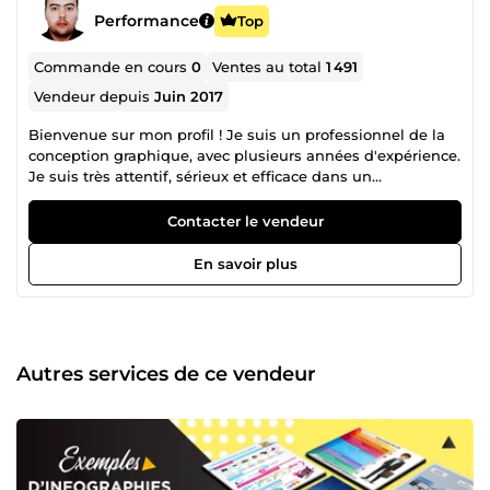
Performance
Top
Commande en cours
0
Ventes au total
1 491
Vendeur depuis
Juin 2017
Bienvenue sur mon profil ! Je suis un professionnel de la
conception graphique, avec plusieurs années d'expérience.
Je suis très attentif, sérieux et efficace dans un
environnement multitâche. Mon objectif principal est de
vous fournir un service de qualité exceptionnelle. N'hésitez
Contacter le vendeur
pas à me contacter pour en savoir plus. Dans l'attente de
collaborer avec vous et de transformer votre vision en
En savoir plus
réalité graphique.
Autres services de ce vendeur