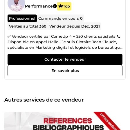
Performance
Top
Professionnel
Commande en cours
0
Ventes au total
360
Vendeur depuis
Déc. 2021
✅ Vendeur certifié par ComeUp ⭐ + 250 clients satisfaits 📞
Disponible en appel Hello ! Je suis Clotaire Jean Claude,
spécialiste en Marketing digital et logiciels de bureautique
. Je me plais dans tout ce qui se rapporte à l'informatique,
au digital, au numérique 👉 Je maitrise parfaitement
Contacter le vendeur
Microsoft office (Word, Excel, PowerPoint, Access, MS
Project…) 👉 Je maitrise excellemment les logiciels
En savoir plus
d’analyses et de traitement de données comme R, Stata,
SPSS… 👉 Je maitrise excellemment le pack Adobe (
Photoshop, Illustrator, Premiere pro, Indesign, Adobe XD,
Adobe animate, Figma…) Depuis 5ans, mon quotidien se
résume aux tâches sur Microsoft office, Adobe et les
Autres services de ce vendeur
logiciels d’analyses et de traitement de données. Je suis
dynamique, polyvalent et très passionnés. Mon
dynamisme et le fait d’être polyvalent me permet d'offrir
des prestations variées. J'ai satisfait une centaine de
paticuliers et entrepreneurs sur le site come up. Cet exploit
a été possible grâce aux autres qualités de vendeur dont je