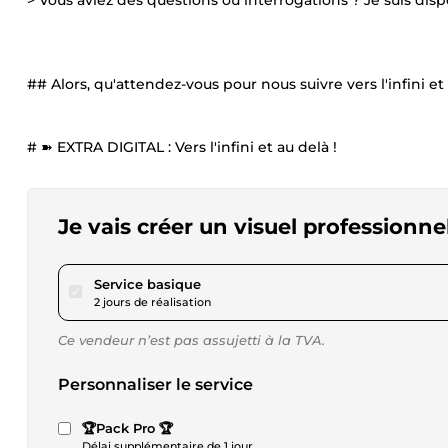
> Vous aviez des questions ou interrogations ? Je suis dis
## Alors, qu'attendez-vous pour nous suivre vers l'infini et 
# ➽ EXTRA DIGITAL : Vers l'infini et au delà !
Je vais créer un visuel professionne
pour 17,29 $US
Service basique
2 jours de réalisation
Ce vendeur n’est pas assujetti à la TVA.
Personnaliser le service
🏆Pack Pro 🏆
Délai supplémentaire de 1 jour