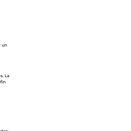
r un
s. La
fin