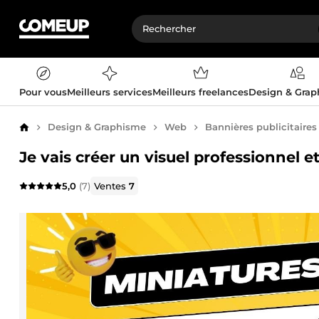
Pour vous
Meilleurs services
Meilleurs freelances
Design & Gra
Design & Graphisme
Web
Bannières publicitaires
Accueil
Je vais créer un visuel professionnel e
5,0
(7)
Ventes
7