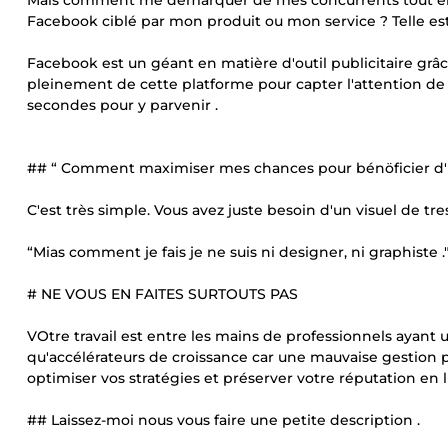
Mais comment me démarquer de mes concurrents tout en 
Facebook ciblé par mon produit ou mon service ? Telle est
Facebook est un géant en matière d'outil publicitaire grâce
pleinement de cette platforme pour capter l'attention de
secondes pour y parvenir .
## “ Comment maximiser mes chances pour bénöficier d'u
C'est très simple. Vous avez juste besoin d'un visuel de tr
“Mias comment je fais je ne suis ni designer, ni graphiste .
# NE VOUS EN FAITES SURTOUTS PAS
VOtre travail est entre les mains de professionnels ayant u
qu'accélérateurs de croissance car une mauvaise gestion p
optimiser vos stratégies et préserver votre réputation en l
## Laissez-moi nous vous faire une petite description .