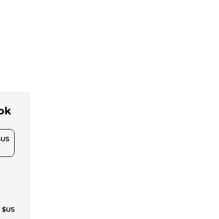
ook
$US
1 $US