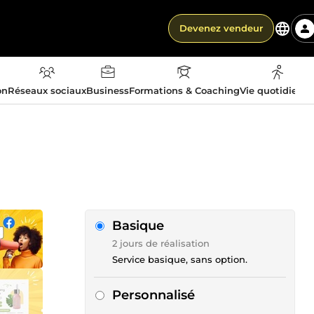
Devenez vendeur
on
Réseaux sociaux
Business
Formations & Coaching
Vie quotidienn
Basique
2 jours de réalisation
Service basique, sans option.
Personnalisé