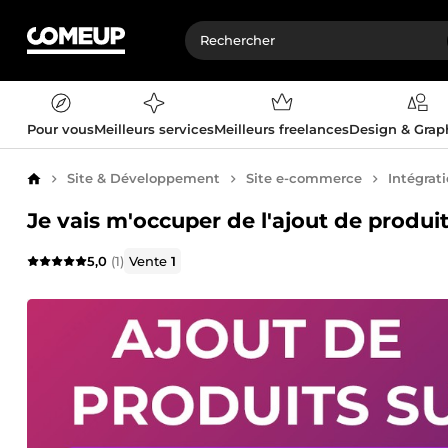
Pour vous
Meilleurs services
Meilleurs freelances
Design & Gra
Site & Développement
Site e-commerce
Intégrat
Accueil
Je vais m'occuper de l'ajout de prod
5,0
(1)
Vente
1