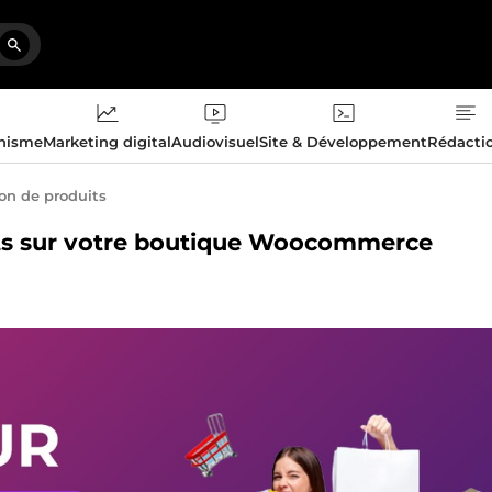
phisme
Marketing digital
Audiovisuel
Site & Développement
Rédacti
ion de produits
uits sur votre boutique Woocommerce