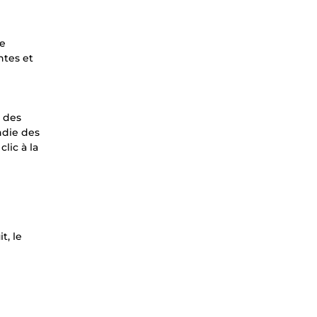
se
ntes et
 des
ndie des
lic à la
t, le