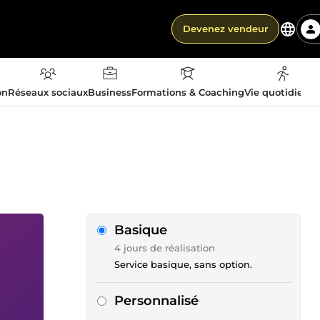
Devenez vendeur
on
Réseaux sociaux
Business
Formations & Coaching
Vie quotidienn
Basique
4 jours de réalisation
Service basique, sans option.
Personnalisé