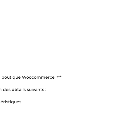
 ma boutique Woocommerce ?**
n des détails suivants :
téristiques