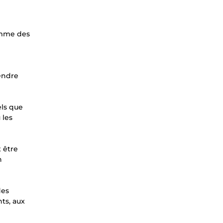
comme des
endre
els que
 les
 être
n
des
ts, aux