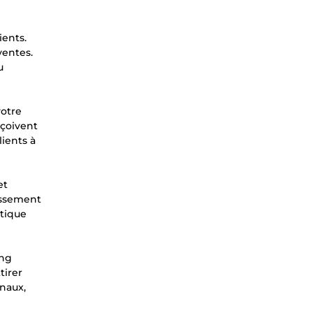
ients.
ventes.
u
votre
rçoivent
lients à
et
lassement
utique
ing
tirer
anaux,