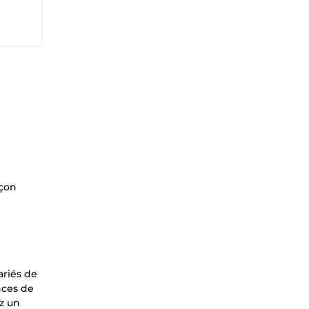
açon
ariés de
nces de
z un