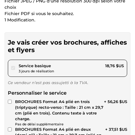
Fichier JPEG / PNG d'une résolution 300 dpi selon votre
choix
Fichier PDF si vous le souhaitez.
1 Modification.
Je vais créer vos brochures, affiches
et flyers
pour 17,28 $US
Service basique
18,76 $US
3 jours de réalisation
Ce vendeur n’est pas assujetti à la TVA.
Personnaliser le service
BROCHURES Format A4 plié en trois
+ 56,26 $US
(triptyque) recto-verso : Taille : 21 cm x 29,7
cm (plié en trois). Contenu texte à votre
charge.
Pas de délai supplémentaire
BROCHURES Format A4 plié en deux
+ 37,51 $US
(demi-pli) : Taille : 21 cm x 29,7 cm (plié en