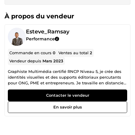
À propos du vendeur
Esteve_Ramsay
Performance
Commande en cours
0
Ventes au total
2
Vendeur depuis
Mars 2023
Graphiste Multimédia certifié RNCP Niveau 5, je crée des
identités visuelles et des supports éditoriaux percutants
pour ONG, PME et entrepreneurs. Je travaille en distanciel
avec des clients francophones partout en Europe et en
Afrique. Livraison soignée, délais respectés, révisions
Contacter le vendeur
incluses. Identité de marque · Édition institutionnelle ·
Motion design · Réseaux sociaux
En savoir plus