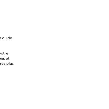
s ou de
votre
ées et
rez plus