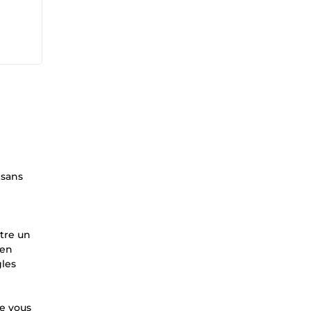
 sans
ntre un
 en
gles
ue vous