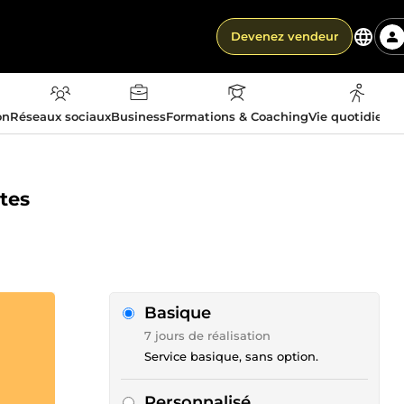
Devenez vendeur
on
Réseaux sociaux
Business
Formations & Coaching
Vie quotidienn
tes
Basique
7 jours de réalisation
Service basique, sans option.
Personnalisé