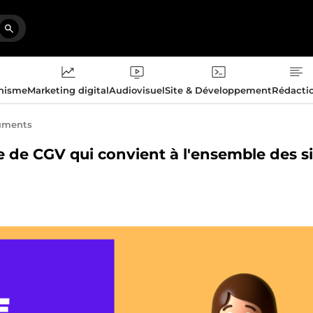
phisme
Marketing digital
Audiovisuel
Site & Développement
Rédacti
uments
e de CGV qui convient à l'ensemble des si