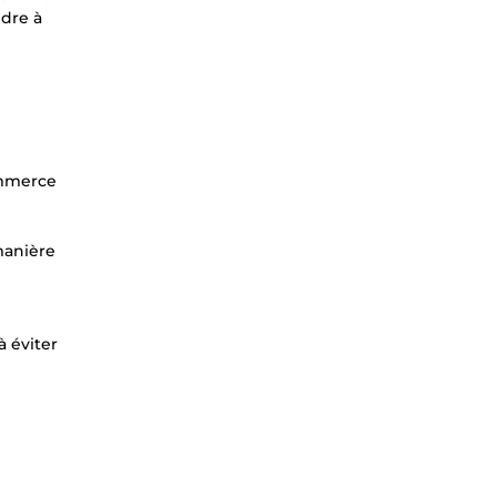
ndre à
commerce
manière
à éviter