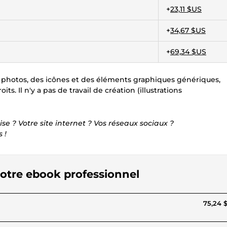
+
23,11 $US
+
34,67 $US
+
69,34 $US
photos, des icônes et des éléments graphiques génériques,
. Il n'y a pas de travail de création (illustrations
ise ? Votre site internet ? Vos réseaux sociaux ?
 !
 votre ebook professionnel
75,24 