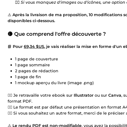
👉🏼 Si vous manquez d'images ou d'icônes, une option
⚠️
Après la livraison de ma proposition, 10 modifications s
disponibles ci-dessous.
🟡 Que comprend l'offre découverte ?
📘
Pour
69,34 $US
, je vais réaliser la mise en forme d'un 
1 page de couverture
1 page sommaire
2 pages de rédaction
1 page de fin
1 mockup aperçu du livre (image .png)
👉🏼 Je retravaille votre ebook sur
Illustrator
ou sur
Canva
, 
format PDF.
👉🏼 Le format est par défaut une présentation en format A4
👉🏼 Si vous souhaitez un autre format, merci de le préci
⚠️
Le rendu PDF est non-modifiable
, vous avez la possibil