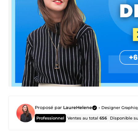
Proposé par
LaureHelene
•
Designer Graphiq
Professionnel
Ventes au total
656
Disponible s