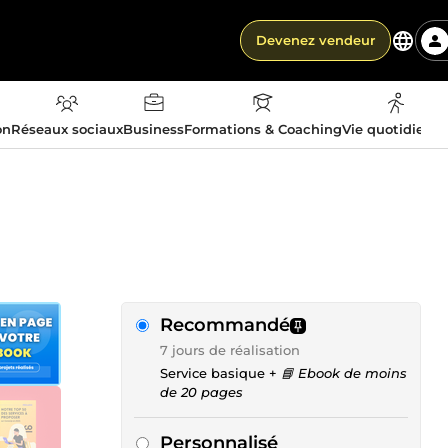
Devenez vendeur
on
Réseaux sociaux
Business
Formations & Coaching
Vie quotidienn
Recommandé
7 jours de réalisation
Service basique +
📘 Ebook de moins
de 20 pages
Personnalisé