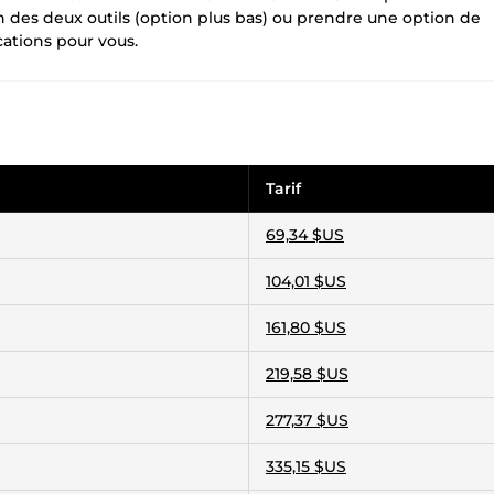
un des deux outils (option plus bas) ou prendre une option de
ations pour vous.
Tarif
69,34 $US
104,01 $US
161,80 $US
219,58 $US
277,37 $US
335,15 $US