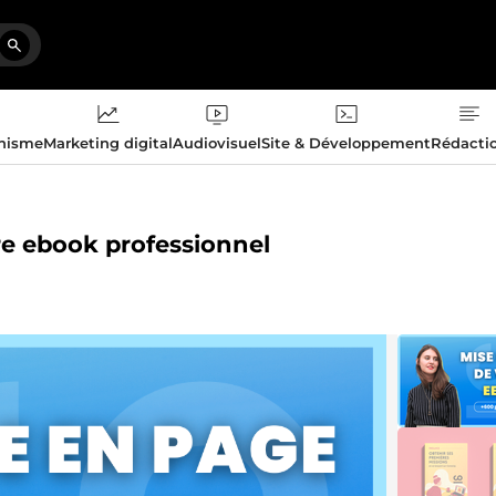
phisme
Marketing digital
Audiovisuel
Site & Développement
Rédacti
tre ebook professionnel