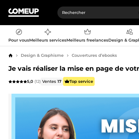
Pour vous
Meilleurs services
Meilleurs freelances
Design & Gra
Design & Graphisme
Couvertures d’ebooks
Accueil
Je vais réaliser la mise en page de vo
5,0
(12)
Ventes
17
Top service