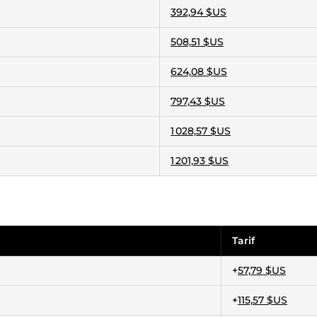
392,94 $US
508,51 $US
624,08 $US
797,43 $US
1 028,57 $US
1 201,93 $US
Tarif
+
57,79 $US
+
115,57 $US