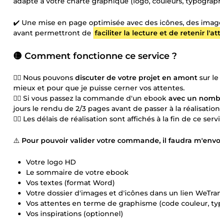
adapté à votre charte graphique (logo, couleurs, typograp
✔️ Une mise en page optimisée avec des icônes, des images
avant permettront de
faciliter la lecture et de retenir l'a
🟡 Comment fonctionne ce service ?
👉🏼 Nous pouvons
discuter de votre projet en amont
sur le
mieux et pour que je puisse cerner vos attentes.
👉🏼 Si vous passez la commande d'un ebook
avec un nomb
jours le rendu de 2/3 pages avant de passer à la réalisati
👉🏼 Les délais de réalisation sont affichés à la fin de ce serv
⚠️
Pour pouvoir valider votre commande, il faudra m'envo
Votre logo HD
Le sommaire de votre ebook
Vos textes (format Word)
Votre dossier d'images et d'icônes dans un lien WeTra
Vos attentes en terme de graphisme (code couleur, typ
Vos inspirations (optionnel)