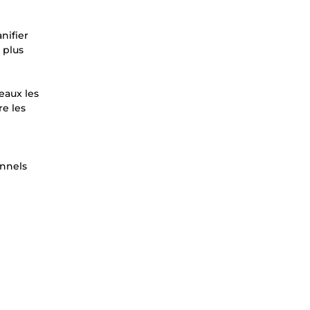
nifier
 plus
eaux les
re les
onnels