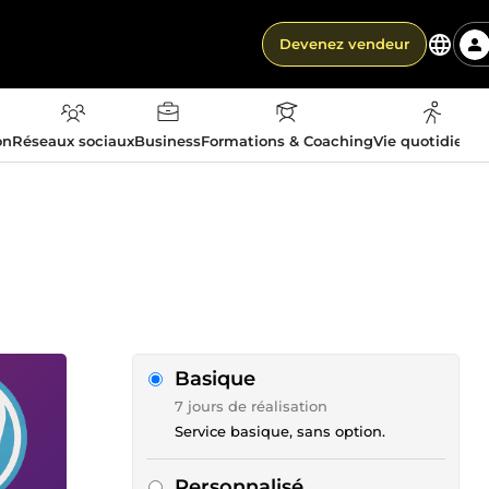
Devenez vendeur
on
Réseaux sociaux
Business
Formations & Coaching
Vie quotidienn
Basique
7 jours de réalisation
Service basique, sans option.
Personnalisé