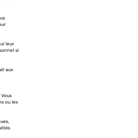
ous
our
ui leur
sonnel si
il aux
. Vous
s ou les
ques,
lités