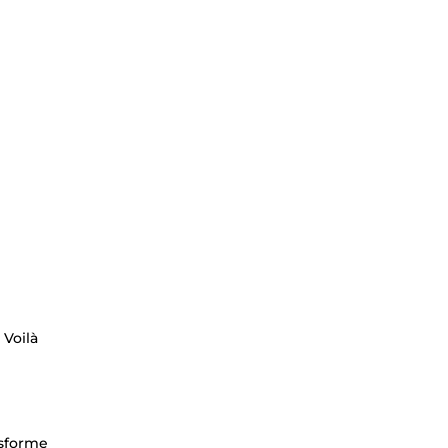
 Voilà
nsforme