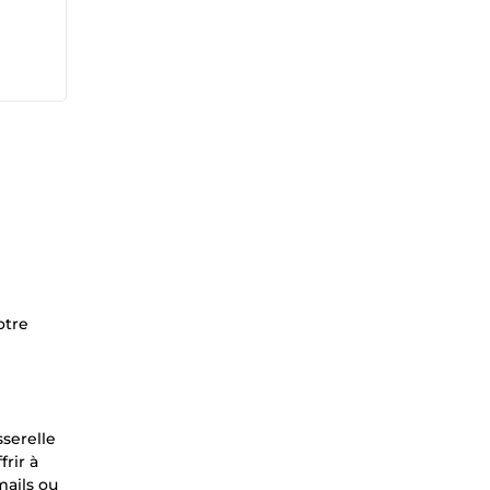
otre
serelle
rir à
mails ou