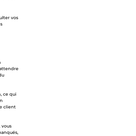
ulter vos
es
n
 attendre
 du
, ce qui
on
e client
, vous
 manqués,