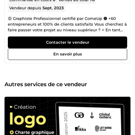
Vendeur depuis
Sept. 2023
🟡 Graphiste Professionnel certifié par ComeUp 🟠 +60
entrepreneurs et 100% de clients satisfaits Vous cherchez à
faire passer votre projet au niveau supérieur ? ⭐️ En tant
que graphiste Professionnel avec 5 ans d'expérience, je
vous offre non seulement des créations de logos
Contacter le vendeur
percutants, des supports marketing innovants, et des sites
web captivants, mais aussi une garantie de satisfaction
En savoir plus
client. Prêt à transformer votre vision en réalité ?
Contactez-moi dès maintenant et découvrez comment
nous pouvons collaborer pour créer quelque chose de
remarquable ensemble ! 📞 Disponible pour discuter
immédiatement. Ne laissez pas votre projet attendre,
Autres services de ce vendeur
contactez-moi maintenant et commençons à travailler sur
votre succès ! 🟠llogox⚫