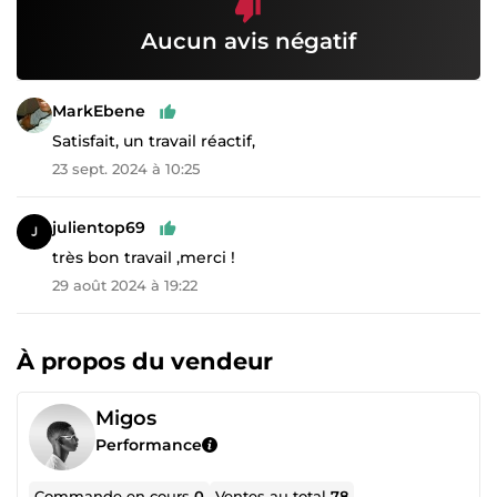
Aucun avis négatif
MarkEbene
Satisfait, un travail réactif,
23 sept. 2024 à 10:25
julientop69
très bon travail ,merci !
29 août 2024 à 19:22
À propos du vendeur
Migos
Performance
Commande en cours
0
Ventes au total
78