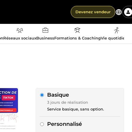
Devenez vendeur
on
Réseaux sociaux
Business
Formations & Coaching
Vie quotidienn
Basique
3 jours de réalisation
Service basique, sans option.
Personnalisé