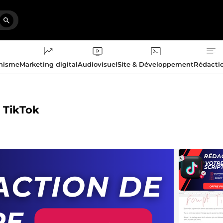
phisme
Marketing digital
Audiovisuel
Site & Développement
Rédacti
s TikTok