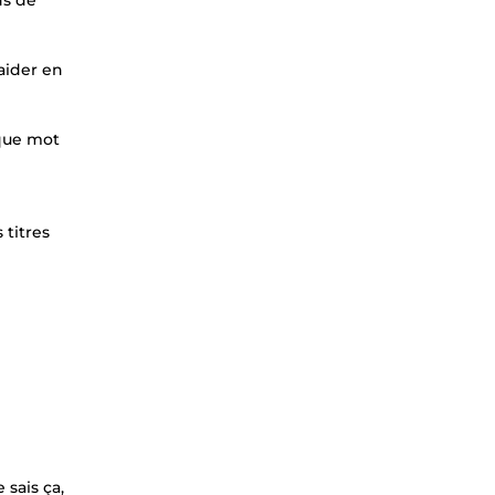
ns de
 aider en
aque mot
 titres
 sais ça,