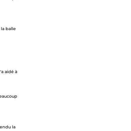
la balle
'a aidé à
 beaucoup
rendu la