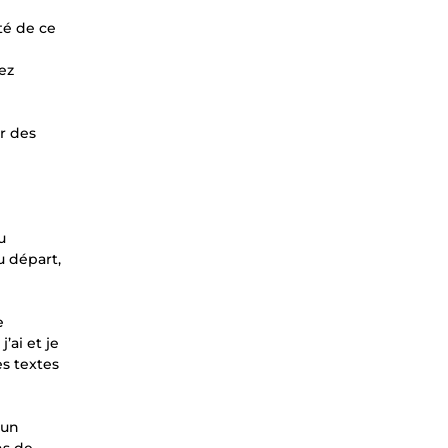
té de ce
ez
r des
u
u départ,
e
’ai et je
es textes
 un