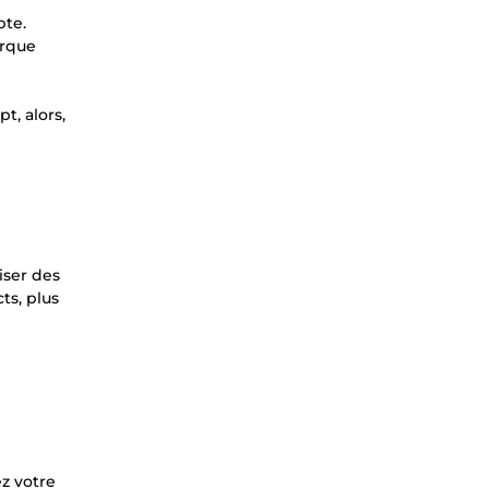
pte.
arque
t, alors,
iser des
ts, plus
ez votre