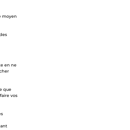
 le moyen
 des
ute en ne
ucher
ce que
faire vos
es
dant