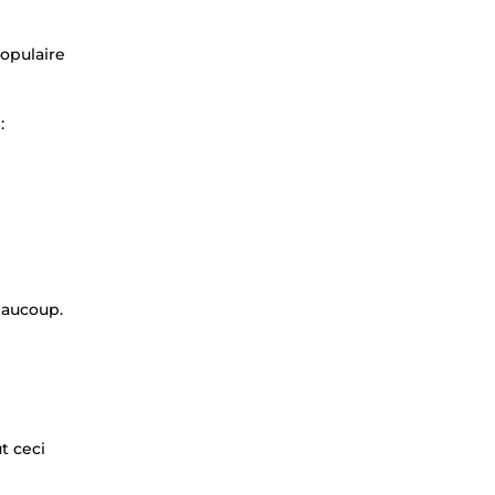
populaire
:
beaucoup.
t ceci