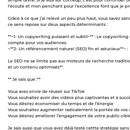
simple texte. Si je suis sur Comeup, c’est pour continuer 
l’écoute et mon penchant pour l’excellence font que je pr
Grâce à ce que j’ai relevé un peu plus haut, vous savez sans
ce sens repose sur deux aspects déterminants :
**~1- Un copywriting puissant et subtil~** : Le copywriting
compte pour vos audiences.
~**2- Un référencement naturel (SEO) fin et astucieux**~ :
Le SEO ne se limite pas aux moteurs de recherche traditionn
et un contenu optimisés**.
** Je sais que :**
Vous avez envie de réussir sur TikTok
Vous souhaitez avoir des vidéos plus captivantes et à succ
Vous désirez économiser du temps et de l’énergie
Vous souhaitez augmenter radicalement la portée de vos 
Vous désirez améliorer l’engagement de votre public-cibl
Je sais aussi que vous avez déjà testé cettte stratégie sans