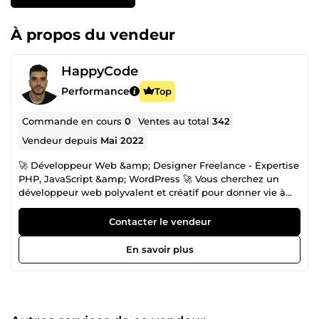
À propos du vendeur
HappyCode
Performance
Top
Commande en cours
0
Ventes au total
342
Vendeur depuis
Mai 2022
🚀 Développeur Web &amp; Designer Freelance - Expertise
PHP, JavaScript &amp; WordPress 🚀 Vous cherchez un
développeur web polyvalent et créatif pour donner vie à
vos projets web &amp; desktop ? 💻 ✨ Je suis un
passionné du développement web et du design, avec une
Contacter le vendeur
solide expertise en PHP, JavaScript, CSS, HTML, MySQL,
WordPress, PrestaShop, Shopify et une large expérience
En savoir plus
avec divers frameworks. 💪 Mes forces : ✅ Transformation
d'idées en réalité : J'adore transformer vos idées en
applications web et desktop performantes et esthétiques.
💡 ➡️ 💻 ✅ Créativité &amp; Design : Je combine mes
compétences techniques avec mon talent de designer