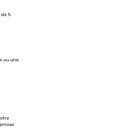
 de 5
te ou une
votre
 osmose