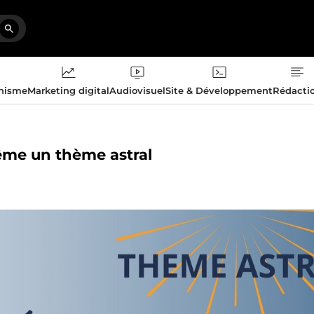
phisme
Marketing digital
Audiovisuel
Site & Développement
Rédacti
même un thème astral