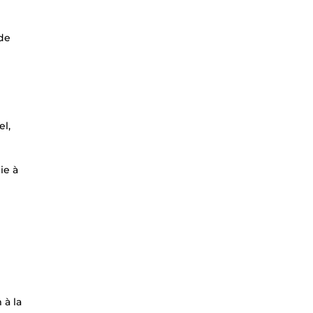
 de
el,
ie à
 à la