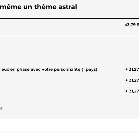
s même un thème astral
43,79 
APHIE localisation des lieux en phase avec votre personnalité (1 pays)
+ 31,2
+ 31,2
+ 31,2
nt