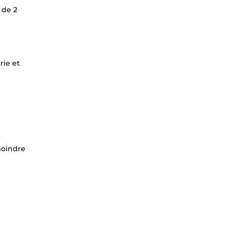
 de 2
rie et
moindre