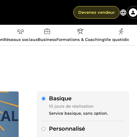
Devenez vendeur
on
Réseaux sociaux
Business
Formations & Coaching
Vie quotidienn
Basique
10 jours de réalisation
Service basique, sans option.
Personnalisé